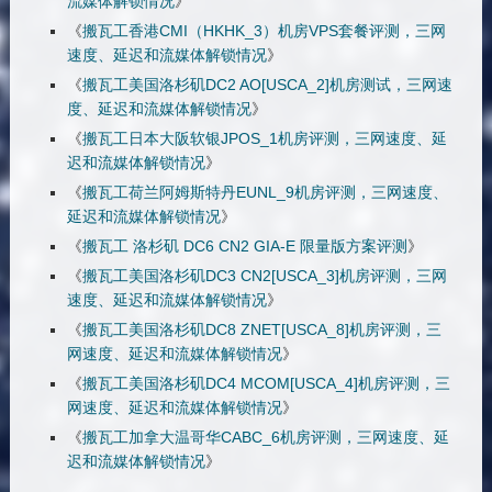
流媒体解锁情况
》
《
搬瓦工香港CMI（HKHK_3）机房VPS套餐评测，三网
速度、延迟和流媒体解锁情况
》
《
搬瓦工美国洛杉矶DC2 AO[USCA_2]机房测试，三网速
度、延迟和流媒体解锁情况
》
《
搬瓦工日本大阪软银JPOS_1机房评测，三网速度、延
迟和流媒体解锁情况
》
《
搬瓦工荷兰阿姆斯特丹EUNL_9机房评测，三网速度、
延迟和流媒体解锁情况
》
《
搬瓦工 洛杉矶 DC6 CN2 GIA-E 限量版方案评测
》
《
搬瓦工美国洛杉矶DC3 CN2[USCA_3]机房评测，三网
速度、延迟和流媒体解锁情况
》
《
搬瓦工美国洛杉矶DC8 ZNET[USCA_8]机房评测，三
网速度、延迟和流媒体解锁情况
》
《
搬瓦工美国洛杉矶DC4 MCOM[USCA_4]机房评测，三
网速度、延迟和流媒体解锁情况
》
《
搬瓦工加拿大温哥华CABC_6机房评测，三网速度、延
迟和流媒体解锁情况
》