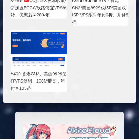
Kvmla
香港CN2/日本软银/
CstoneCloud 618：香港
新加坡PCCW线路便宜VPS补
CN2/美国9929双ISP/英国双
货，优惠后￥280/年
ISP VPS限时年付6折、月付8
折
A400 香港CN2、美西9929便
宜VPS促销，100M带宽，年
付￥199起