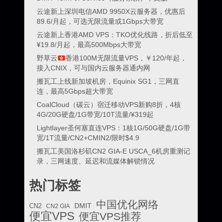
云途新上深圳电信AMD 9950X云服务器，优惠后
89.6/月起，可选无限流量或1Gbps大带宽
云途新上香港AMD VPS：TKO优化线路，折后低至
¥19.8/月起，最高500Mbps大带宽
野草云
香港100M无限流量VPS，￥120/年起，
接入CNIX，可与国内云服务器通内网
搬瓦工上线新加坡机房，Equinix SG1，三网直
连，最高5Gbps超大带宽
CoalCloud（碳云）宿迁移动VPS新购8折，4核
4G/20G硬盘/1G带宽/10T流量/¥319起
Lightlayer圣何塞直连VPS：1核1G/50G硬盘/1G带
宽/1T流量/CN2+CMIN2/限时$4.9
搬瓦工美国洛杉矶CN2 GIA-E USCA_6机房重测记
录，三网速度、延迟和流媒体解锁情况
热门标签
中国优化网络
DMIT
CN2
CN2 GIA
便宜VPS
便宜VPS推荐