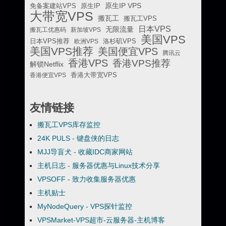
原生IP VPS
免备案建站VPS
原生IP
大带宽VPS
搬瓦工
搬瓦工VPS
日本VPS
无限流量
搬瓦工优惠码
新加坡VPS
美国VPS
日本VPS推荐
欧洲VPS
洛杉矶VPS
美国VPS推荐
美国便宜VPS
腾讯云
香港VPS
香港VPS推荐
解锁Netflix
香港便宜VPS
香港大带宽VPS
友情链接
搬瓦工VPS库存监控
24K PULS - 键盘侠的日志
MJJ导盲犬 - 收藏IDC商家网站
主机日志 - 服务器优惠与Linux技术分享
VPSOFF - 致力收集服务器优惠
主机贴士
MyNodeQuery - VPS探针监控
VPSMarket-VPS超市-云服务器-主机博客