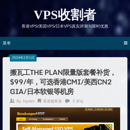
跳
到
VPS收割者
内
容
香港VPS/美国VPS/日本VPS真实评测与限时优惠
菜单
2024年2月1日
搬瓦工THE PLAN限量版套餐补货，
$99/年，可选香港CMI/美西CN2
GIA/日本软银等机房
By
Jayden
香港服务器
0 评论