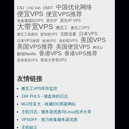
中国优化网络
DMIT
CN2
CN2 GIA
便宜VPS
便宜VPS推荐
原生IP VPS
免备案建站VPS
原生IP
大带宽VPS
搬瓦工
搬瓦工VPS
日本VPS
无限流量
搬瓦工优惠码
新加坡VPS
美国VPS
日本VPS推荐
欧洲VPS
洛杉矶VPS
美国VPS推荐
美国便宜VPS
腾讯云
香港VPS
香港VPS推荐
解锁Netflix
香港便宜VPS
香港大带宽VPS
友情链接
搬瓦工VPS库存监控
24K PULS - 键盘侠的日志
MJJ导盲犬 - 收藏IDC商家网站
主机日志 - 服务器优惠与Linux技术分享
VPSOFF - 致力收集服务器优惠
主机贴士