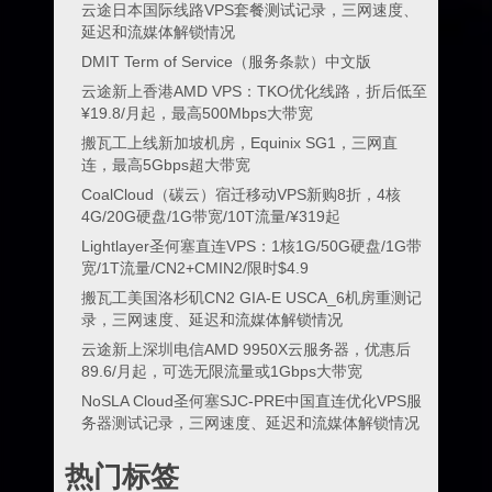
云途日本国际线路VPS套餐测试记录，三网速度、
延迟和流媒体解锁情况
DMIT Term of Service（服务条款）中文版
云途新上香港AMD VPS：TKO优化线路，折后低至
¥19.8/月起，最高500Mbps大带宽
搬瓦工上线新加坡机房，Equinix SG1，三网直
连，最高5Gbps超大带宽
CoalCloud（碳云）宿迁移动VPS新购8折，4核
4G/20G硬盘/1G带宽/10T流量/¥319起
Lightlayer圣何塞直连VPS：1核1G/50G硬盘/1G带
宽/1T流量/CN2+CMIN2/限时$4.9
搬瓦工美国洛杉矶CN2 GIA-E USCA_6机房重测记
录，三网速度、延迟和流媒体解锁情况
云途新上深圳电信AMD 9950X云服务器，优惠后
89.6/月起，可选无限流量或1Gbps大带宽
NoSLA Cloud圣何塞SJC-PRE中国直连优化VPS服
务器测试记录，三网速度、延迟和流媒体解锁情况
热门标签