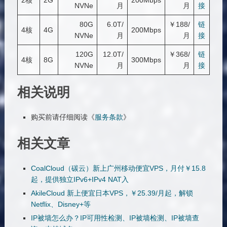
2核
2G
200Mbps
NVNe
月
月
接
80G
6.0T/
￥188/
链
4核
4G
200Mbps
NVNe
月
月
接
120G
12.0T/
￥368/
链
4核
8G
300Mbps
NVNe
月
月
接
相关说明
购买前请仔细阅读《
服务条款
》
相关文章
CoalCloud（碳云）新上广州移动便宜VPS，月付￥15.8
起，提供独立IPv6+IPv4 NAT入
AkileCloud 新上便宜日本VPS，￥25.39/月起，解锁
Netflix、Disney+等
IP被墙怎么办？IP可用性检测、IP被墙检测、IP被墙查