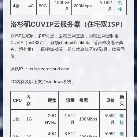
1500G/
￥188/
链
4核
4G
80G
200Mbps
月
月
接
洛杉矶CUVIP云服务器（住宅双ISP）
双ISP住宅ip，多IP可选，去程三网直连，回程五网强制走
CUVIP（as4837）。解锁chatgpt和Tiktok。适合跨境电子商
务、境外推广、视频\游戏等，起步优惠低至49元/月，续费同
价。
测试IP ：us.isp.zorocloud.com
2G内存及以上支持windows系统。
内
购
CPU
硬盘
流量
带宽
原价
存
买
20G
1.5T/
￥59/
链
1核
1G
100Mbps
NVNe
月
月
接
40G
3.5T/
￥99/
链