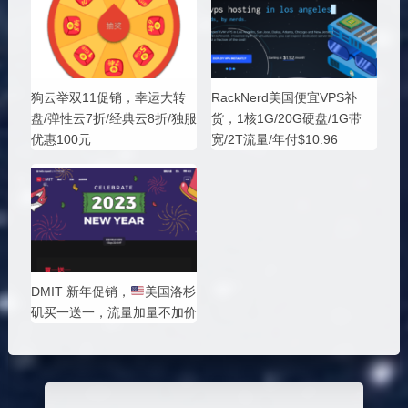
狗云举双11促销，幸运大转
RackNerd美国便宜VPS补
盘/弹性云7折/经典云8折/独服
货，1核1G/20G硬盘/1G带
优惠100元
宽/2T流量/年付$10.96
DMIT 新年促销，
美国洛杉
矶买一送一，流量加量不加价