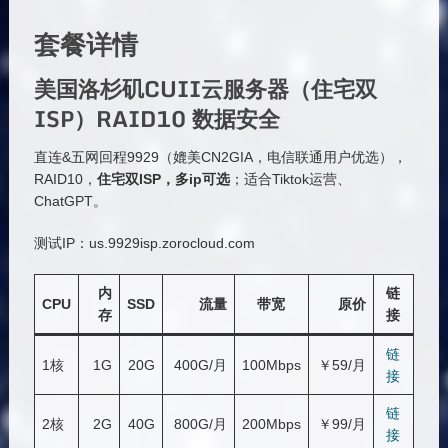
套餐详情
美国洛杉矶CUII云服务器（住宅双
ISP）RAID10 数据安全
直连&五网回程9929（媲美CN2GIA，电信联通用户优选），
RAID10，
住宅双
ISP
，多
ip
可选
；适合Tiktok运营、
ChatGPT。
测试IP：us.9929isp.zorocloud.com
内
链
CPU
SSD
流量
带宽
原价
存
接
链
1核
1G
20G
400G/月
100Mbps
￥59/月
接
链
2核
2G
40G
800G/月
200Mbps
￥99/月
接