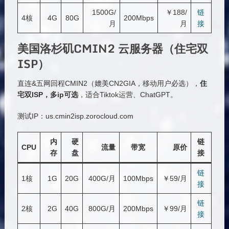
1500G/
￥188/
链
4核
4G
80G
200Mbps
月
月
接
美国洛杉矶CMIN2 云服务器（住宅双
ISP）
直连&五网回程CMIN2（媲美CN2GIA，移动用户必选），
住
宅双
ISP
，多
ip
可选
，适合Tiktok运营、ChatGPT。
测试IP：us.cmin2isp.zorocloud.com
内
硬
链
CPU
流量
带宽
原价
存
盘
接
链
1核
1G
20G
400G/月
100Mbps
￥59/月
接
链
2核
2G
40G
800G/月
200Mbps
￥99/月
接