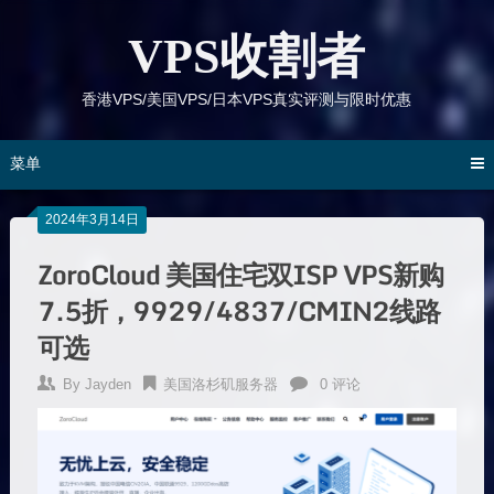
跳
到
VPS收割者
内
容
香港VPS/美国VPS/日本VPS真实评测与限时优惠
菜单
2024年3月14日
ZoroCloud 美国住宅双ISP VPS新购
7.5折，9929/4837/CMIN2线路
可选
By
Jayden
美国洛杉矶服务器
0 评论