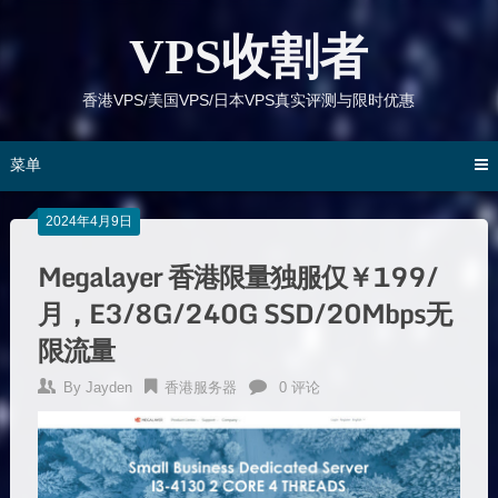
跳
到
VPS收割者
内
容
香港VPS/美国VPS/日本VPS真实评测与限时优惠
菜单
2024年4月9日
Megalayer 香港限量独服仅￥199/
月，E3/8G/240G SSD/20Mbps无
限流量
By
Jayden
香港服务器
0 评论