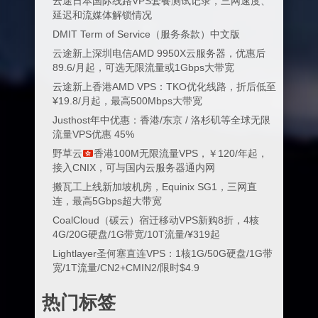
云途日本国际线路VPS套餐测试记录，三网速度、
延迟和流媒体解锁情况
DMIT Term of Service（服务条款）中文版
云途新上深圳电信AMD 9950X云服务器，优惠后
89.6/月起，可选无限流量或1Gbps大带宽
云途新上香港AMD VPS：TKO优化线路，折后低至
¥19.8/月起，最高500Mbps大带宽
Justhost年中优惠：香港/东京 / 洛杉矶等全球无限
流量VPS优惠 45%
野草云
香港100M无限流量VPS，￥120/年起，
接入CNIX，可与国内云服务器通内网
搬瓦工上线新加坡机房，Equinix SG1，三网直
连，最高5Gbps超大带宽
CoalCloud（碳云）宿迁移动VPS新购8折，4核
4G/20G硬盘/1G带宽/10T流量/¥319起
Lightlayer圣何塞直连VPS：1核1G/50G硬盘/1G带
宽/1T流量/CN2+CMIN2/限时$4.9
热门标签