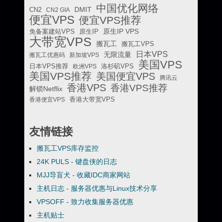
中国优化网络
DMIT
CN2
CN2 GIA
便宜VPS
便宜VPS推荐
原生IP VPS
免备案建站VPS
原生IP
大带宽VPS
搬瓦工
搬瓦工VPS
日本VPS
无限流量
搬瓦工优惠码
新加坡VPS
美国VPS
日本VPS推荐
欧洲VPS
洛杉矶VPS
美国VPS推荐
美国便宜VPS
腾讯云
香港VPS
香港VPS推荐
解锁Netflix
香港便宜VPS
香港大带宽VPS
友情链接
搬瓦工VPS库存监控
24K PULS - 键盘侠的日志
MJJ导盲犬 - 收藏IDC商家网站
主机日志 - 服务器优惠与Linux技术分享
VPSOFF - 致力收集服务器优惠
主机贴士