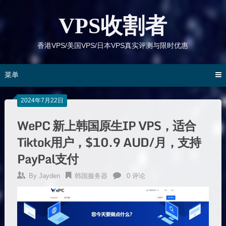
跳
到
VPS收割者
内
容
香港VPS/美国VPS/日本VPS真实评测与限时优惠
菜单
2024年7月22日
WePC 新上韩国原生IP VPS，适合
Tiktok用户，$10.9 AUD/月，支持
PayPal支付
By
Jayden
韩国服务器
0 评论