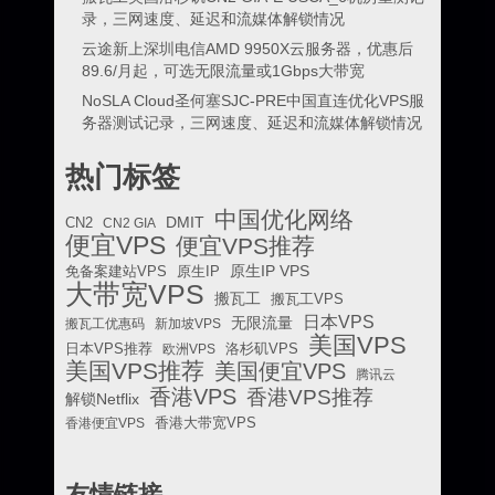
录，三网速度、延迟和流媒体解锁情况
云途新上深圳电信AMD 9950X云服务器，优惠后
89.6/月起，可选无限流量或1Gbps大带宽
NoSLA Cloud圣何塞SJC-PRE中国直连优化VPS服
务器测试记录，三网速度、延迟和流媒体解锁情况
热门标签
中国优化网络
DMIT
CN2
CN2 GIA
便宜VPS
便宜VPS推荐
原生IP VPS
免备案建站VPS
原生IP
大带宽VPS
搬瓦工
搬瓦工VPS
日本VPS
无限流量
搬瓦工优惠码
新加坡VPS
美国VPS
日本VPS推荐
欧洲VPS
洛杉矶VPS
美国VPS推荐
美国便宜VPS
腾讯云
香港VPS
香港VPS推荐
解锁Netflix
香港便宜VPS
香港大带宽VPS
友情链接