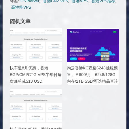
标签:
CSTserver
,
香港CN2 VPS
,
香港VPS
,
香港VPS推荐
,
高性能VPS
随机文章
快车道8月优惠，香港
狗云香港KC双路6248独服预
BGP/CMI/CTG VPS半年付每
售，￥600/月，6248/128G
次账单减$13 USD
内存/2TB SSD/可选精品直连