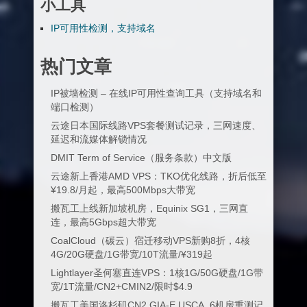
小工具
IP可用性检测，支持域名
热门文章
IP被墙检测 – 在线IP可用性查询工具（支持域名和
端口检测）
云途日本国际线路VPS套餐测试记录，三网速度、
延迟和流媒体解锁情况
DMIT Term of Service（服务条款）中文版
云途新上香港AMD VPS：TKO优化线路，折后低至
¥19.8/月起，最高500Mbps大带宽
搬瓦工上线新加坡机房，Equinix SG1，三网直
连，最高5Gbps超大带宽
CoalCloud（碳云）宿迁移动VPS新购8折，4核
4G/20G硬盘/1G带宽/10T流量/¥319起
Lightlayer圣何塞直连VPS：1核1G/50G硬盘/1G带
宽/1T流量/CN2+CMIN2/限时$4.9
搬瓦工美国洛杉矶CN2 GIA-E USCA_6机房重测记