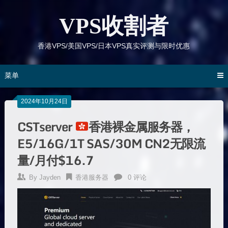
跳
到
VPS收割者
内
容
香港VPS/美国VPS/日本VPS真实评测与限时优惠
菜单
2024年10月24日
CSTserver
香港裸金属服务器，
E5/16G/1T SAS/30M CN2无限流
量/月付$16.7
By
Jayden
香港服务器
0 评论