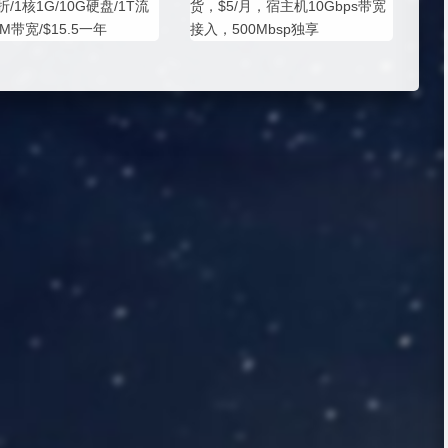
7折/1核1G/10G硬盘/1T流
货，$5/月，宿主机10Gbps带宽
0M带宽/$15.5一年
接入，500Mbsp独享