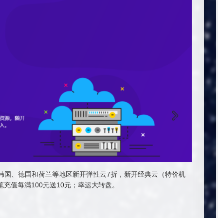
、韩国、德国和荷兰等地区新开弹性云7折，新开经典云（特价机
笔充值每满100元送10元；幸运大转盘。