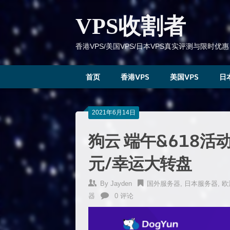
跳
到
VPS收割者
内
容
香港VPS/美国VPS/日本VPS真实评测与限时优惠
首页
香港VPS
美国VPS
日
2021年6月14日
狗云 端午&618活
元/幸运大转盘
By
Jayden
国外服务器
,
日本服务器
,
欧
器
0 评论