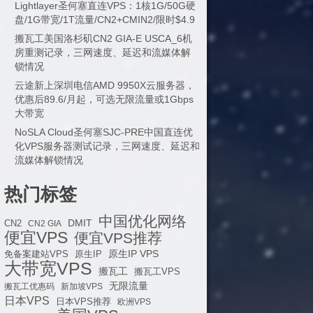
Lightlayer圣何塞直连VPS：1核1G/50G硬
盘/1G带宽/1T流量/CN2+CMIN2/限时$4.9
搬瓦工美国洛杉矶CN2 GIA-E USCA_6机
房重测记录，三网速度、延迟和流媒体解
锁情况
云途新上深圳电信AMD 9950X云服务器，
优惠后89.6/月起，可选无限流量或1Gbps
大带宽
NoSLA Cloud圣何塞SJC-PRE中国直连优
化VPS服务器测试记录，三网速度、延迟和
流媒体解锁情况
热门标签
中国优化网络
DMIT
CN2
CN2 GIA
便宜VPS
便宜VPS推荐
原生IP VPS
免备案建站VPS
原生IP
大带宽VPS
搬瓦工
搬瓦工VPS
无限流量
搬瓦工优惠码
新加坡VPS
日本VPS
日本VPS推荐
欧洲VPS