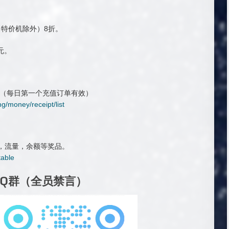
特价机除外）8折。
元。
10元（每日第一个充值订单有效）
g/money/receipt/list
码，流量，余额等奖品。
table
QQ群（全员禁言）