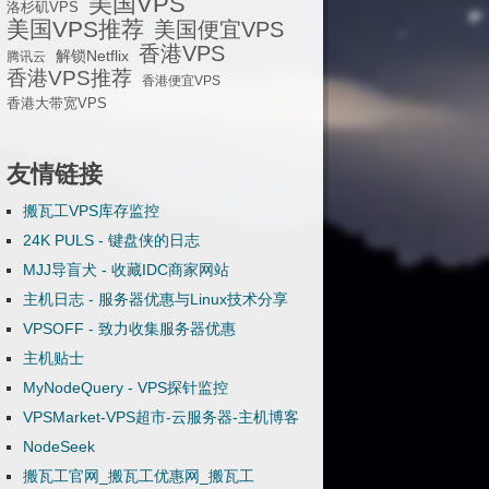
美国VPS
洛杉矶VPS
美国VPS推荐
美国便宜VPS
香港VPS
解锁Netflix
腾讯云
香港VPS推荐
香港便宜VPS
香港大带宽VPS
友情链接
搬瓦工VPS库存监控
24K PULS - 键盘侠的日志
MJJ导盲犬 - 收藏IDC商家网站
主机日志 - 服务器优惠与Linux技术分享
VPSOFF - 致力收集服务器优惠
主机贴士
MyNodeQuery - VPS探针监控
VPSMarket-VPS超市-云服务器-主机博客
NodeSeek
搬瓦工官网_搬瓦工优惠网_搬瓦工