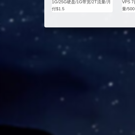
1G/25G硬盘/1G带宽/2T流量/月
VPS 
付$1.5
量/50