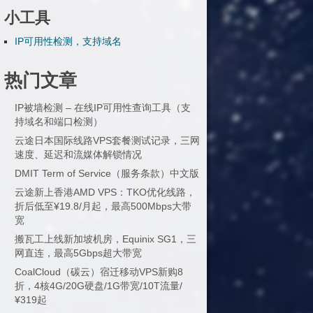
小工具
IP可用性检测，支持域名
热门文章
IP被墙检测 – 在线IP可用性查询工具（支
持域名和端口检测）
云途日本国际线路VPS套餐测试记录，三网
速度、延迟和流媒体解锁情况
DMIT Term of Service（服务条款）中文版
云途新上香港AMD VPS：TKO优化线路，
折后低至¥19.8/月起，最高500Mbps大带
宽
搬瓦工上线新加坡机房，Equinix SG1，三
网直连，最高5Gbps超大带宽
CoalCloud（碳云）宿迁移动VPS新购8
折，4核4G/20G硬盘/1G带宽/10T流量/
¥319起