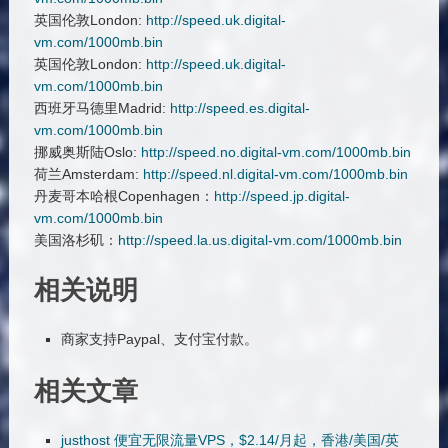
英国伦敦London:
http://speed.uk.digital-
vm.com/1000mb.bin
英国伦敦London:
http://speed.uk.digital-
vm.com/1000mb.bin
西班牙马德里Madrid:
http://speed.es.digital-
vm.com/1000mb.bin
挪威奥斯陆Oslo:
http://speed.no.digital-vm.com/1000mb.bin
荷兰Amsterdam:
http://speed.nl.digital-vm.com/1000mb.bin
丹麦哥本哈根Copenhagen：
http://speed.jp.digital-
vm.com/1000mb.bin
美国洛杉矶：
http://speed.la.us.digital-vm.com/1000mb.bin
相关说明
商家支持Paypal、支付宝付款。
相关文章
justhost 便宜无限流量VPS，$2.14/月起，香港/美国/英