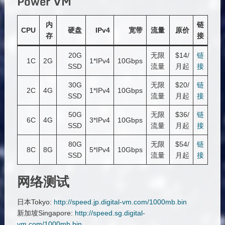
Power VM
内
链
CPU
硬盘
IPv4
宽带
流量
原价
存
接
20G
无限
$14/
链
1C
2G
1*IPv4
10Gbps
SSD
流量
月起
接
30G
无限
$20/
链
2C
4G
1*IPv4
10Gbps
SSD
流量
月起
接
50G
无限
$36/
链
6C
4G
3*IPv4
10Gbps
SSD
流量
月起
接
80G
无限
$54/
链
8C
8G
5*IPv4
10Gbps
SSD
流量
月起
接
网络测试
日本Tokyo:
http://speed.jp.digital-vm.com/1000mb.bin
新加坡Singapore:
http://speed.sg.digital-
vm.com/1000mb.bin