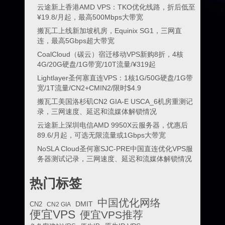
云途新上香港AMD VPS：TKO优化线路，折后低至
¥19.8/月起，最高500Mbps大带宽
搬瓦工上线新加坡机房，Equinix SG1，三网直
连，最高5Gbps超大带宽
CoalCloud（碳云）宿迁移动VPS新购8折，4核
4G/20G硬盘/1G带宽/10T流量/¥319起
Lightlayer圣何塞直连VPS：1核1G/50G硬盘/1G带
宽/1T流量/CN2+CMIN2/限时$4.9
搬瓦工美国洛杉矶CN2 GIA-E USCA_6机房重测记
录，三网速度、延迟和流媒体解锁情况
云途新上深圳电信AMD 9950X云服务器，优惠后
89.6/月起，可选无限流量或1Gbps大带宽
NoSLA Cloud圣何塞SJC-PRE中国直连优化VPS服
务器测试记录，三网速度、延迟和流媒体解锁情况
热门标签
中国优化网络
DMIT
CN2
CN2 GIA
便宜VPS
便宜VPS推荐