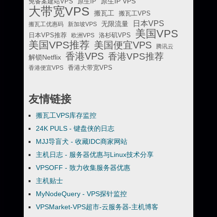
原生IP VPS
免备案建站VPS
原生IP
大带宽VPS
搬瓦工
搬瓦工VPS
日本VPS
无限流量
搬瓦工优惠码
新加坡VPS
美国VPS
日本VPS推荐
欧洲VPS
洛杉矶VPS
美国VPS推荐
美国便宜VPS
腾讯云
香港VPS
香港VPS推荐
解锁Netflix
香港便宜VPS
香港大带宽VPS
友情链接
搬瓦工VPS库存监控
24K PULS - 键盘侠的日志
MJJ导盲犬 - 收藏IDC商家网站
主机日志 - 服务器优惠与Linux技术分享
VPSOFF - 致力收集服务器优惠
主机贴士
MyNodeQuery - VPS探针监控
VPSMarket-VPS超市-云服务器-主机博客