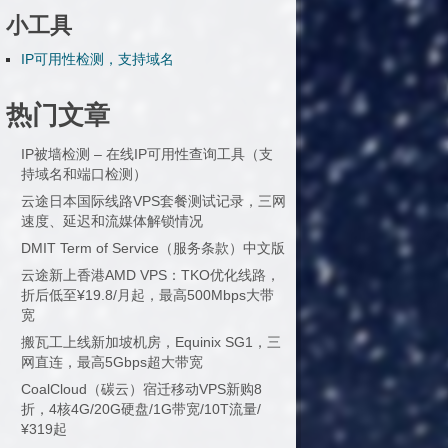
小工具
IP可用性检测，支持域名
热门文章
IP被墙检测 – 在线IP可用性查询工具（支
持域名和端口检测）
云途日本国际线路VPS套餐测试记录，三网
速度、延迟和流媒体解锁情况
DMIT Term of Service（服务条款）中文版
云途新上香港AMD VPS：TKO优化线路，
折后低至¥19.8/月起，最高500Mbps大带
宽
搬瓦工上线新加坡机房，Equinix SG1，三
网直连，最高5Gbps超大带宽
CoalCloud（碳云）宿迁移动VPS新购8
折，4核4G/20G硬盘/1G带宽/10T流量/
¥319起