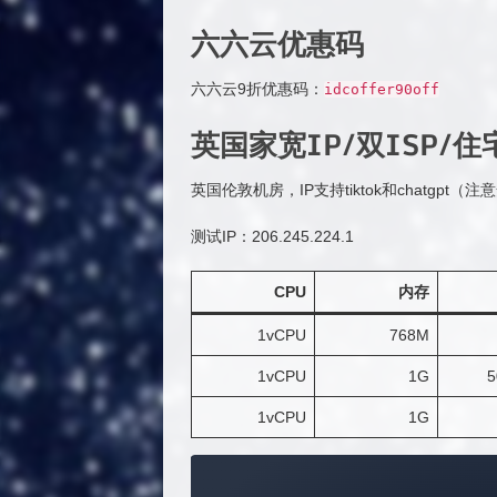
六六云优惠码
六六云9折优惠码：
idcoffer90off
英国家宽IP/双ISP/住
英国伦敦机房，IP支持tiktok和chatgpt
测试IP：206.245.224.1
CPU
内存
1vCPU
768M
1vCPU
1G
5
1vCPU
1G