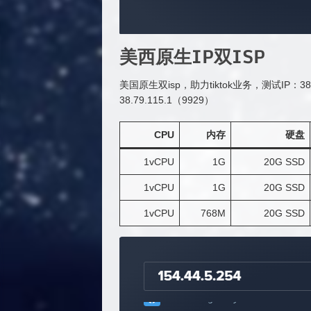
美西原生IP双ISP
美国原生双isp，助力tiktok业务，测试IP：38.
38.79.115.1（9929）
CPU
内存
硬盘
1vCPU
1G
20G SSD
1vCPU
1G
20G SSD
1vCPU
768M
20G SSD