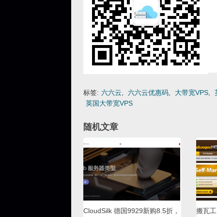
标签:
六六云
,
六六云优惠码
,
大带宽VPS
,
英国大带宽VPS
随机文章
CloudSilk 德国9929新购8.5折，
搬瓦工