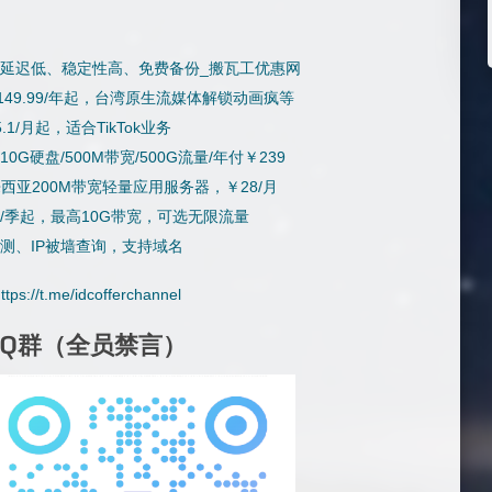
器，延迟低、稳定性高、免费备份_搬瓦工优惠网
S，¥149.99/年起，台湾原生流媒体解锁动画疯等
5.1/月起，适合TikTok业务
5G/10G硬盘/500M带宽/500G流量/年付￥239
西亚200M带宽轻量应用服务器，￥28/月
8.88/季起，最高10G带宽，可选无限流量
检测、IP被墙查询，支持域名
ttps://t.me/idcofferchannel
QQ群（全员禁言）