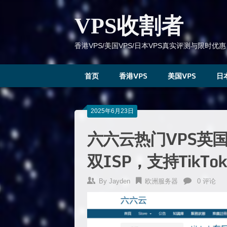
跳
到
VPS收割者
内
容
香港VPS/美国VPS/日本VPS真实评测与限时优惠
首页
香港VPS
美国VPS
日
2025年6月23日
六六云热门VPS英国原
双ISP，支持TikTo
By
Jayden
欧洲服务器
0 评论