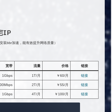
宅IP
（注意安装bbr加速，能有效提升网络质量）
宽带
流量
价格
链接
1Gbps
1T/月
￥60/月
链接
00Mbps
2T/月
￥55/月
链接
1Gbps
4T/月
￥100/月
链接