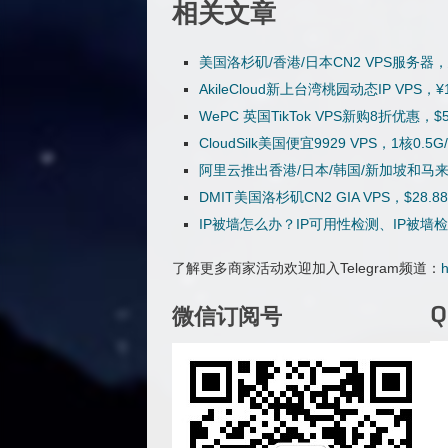
相关文章
美国洛杉矶/香港/日本CN2 VPS服务
AkileCloud新上台湾桃园动态IP VP
WePC 英国TikTok VPS新购8折优惠，$
CloudSilk美国便宜9929 VPS，1核0.
阿里云推出香港/日本/韩国/新加坡和马来
DMIT美国洛杉矶CN2 GIA VPS，$2
IP被墙怎么办？IP可用性检测、IP被墙
了解更多商家活动欢迎加入Telegram频道：
h
微信订阅号