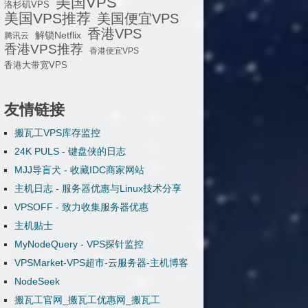
美国VPS
洛杉矶VPS
美国VPS推荐
美国便宜VPS
香港VPS
解锁Netflix
腾讯云
香港VPS推荐
香港便宜VPS
香港大带宽VPS
友情链接
搬瓦工VPS库存监控
24K PULS - 键盘侠的日志
MJJ导盲犬 - 收藏IDC商家网站
主机日志 - 服务器优惠与Linux技术分享
VPSOFF - 致力收集服务器优惠
主机贴士
MyNodeQuery - VPS探针监控
VPSMarket-VPS超市-云服务器-主机博客
NodeSeek
搬瓦工官网_搬瓦工优惠网_搬瓦工