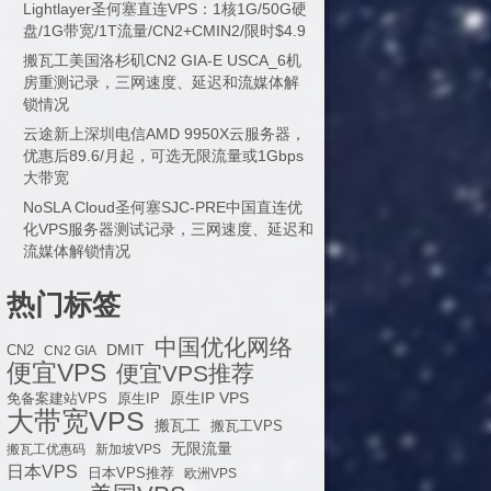
Lightlayer圣何塞直连VPS：1核1G/50G硬
盘/1G带宽/1T流量/CN2+CMIN2/限时$4.9
搬瓦工美国洛杉矶CN2 GIA-E USCA_6机
房重测记录，三网速度、延迟和流媒体解
锁情况
云途新上深圳电信AMD 9950X云服务器，
优惠后89.6/月起，可选无限流量或1Gbps
大带宽
NoSLA Cloud圣何塞SJC-PRE中国直连优
化VPS服务器测试记录，三网速度、延迟和
流媒体解锁情况
热门标签
中国优化网络
DMIT
CN2
CN2 GIA
便宜VPS
便宜VPS推荐
原生IP VPS
免备案建站VPS
原生IP
大带宽VPS
搬瓦工
搬瓦工VPS
无限流量
搬瓦工优惠码
新加坡VPS
日本VPS
日本VPS推荐
欧洲VPS