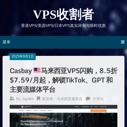
跳
到
VPS收割者
内
容
香港VPS/美国VPS/日本VPS真实评测与限时优惠
菜单
2025年9月1日
Casbay
马来西亚VPS闪购，8.5折
$7.59/月起，解锁TikTok、GPT 和
主要流媒体平台
By
Jayden
新加坡、马来西亚服务器
0 评论