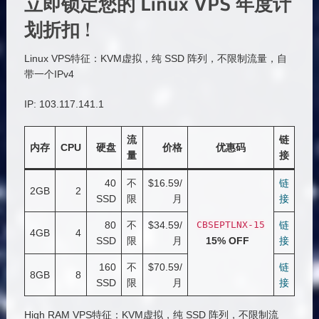
立即锁定您的 Linux VPS 年度计
划折扣 !
Linux VPS特征：KVM虚拟，纯 SSD 阵列，不限制流量，自
带一个IPv4
IP: 103.117.141.1
流
链
内存
CPU
硬盘
价格
优惠码
量
接
40
不
$16.59/
链
2GB
2
SSD
限
月
接
80
不
$34.59/
CBSEPTLNX
-
15
链
4GB
4
SSD
限
月
15% OFF
接
160
不
$70.59/
链
8GB
8
SSD
限
月
接
High RAM VPS特征：KVM虚拟，纯 SSD 阵列，不限制流