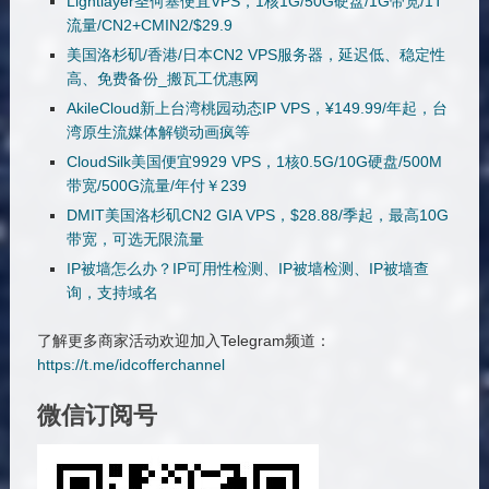
Lightlayer圣何塞便宜VPS，1核1G/50G硬盘/1G带宽/1T
流量/CN2+CMIN2/$29.9
美国洛杉矶/香港/日本CN2 VPS服务器，延迟低、稳定性
高、免费备份_搬瓦工优惠网
AkileCloud新上台湾桃园动态IP VPS，¥149.99/年起，台
湾原生流媒体解锁动画疯等
CloudSilk美国便宜9929 VPS，1核0.5G/10G硬盘/500M
带宽/500G流量/年付￥239
DMIT美国洛杉矶CN2 GIA VPS，$28.88/季起，最高10G
带宽，可选无限流量
IP被墙怎么办？IP可用性检测、IP被墙检测、IP被墙查
询，支持域名
了解更多商家活动欢迎加入Telegram频道：
https://t.me/idcofferchannel
微信订阅号