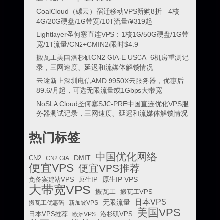
CoalCloud（碳云）宿迁移动VPS新购8折，4核
4G/20G硬盘/1G带宽/10T流量/¥319起
Lightlayer圣何塞直连VPS：1核1G/50G硬盘/1G带
宽/1T流量/CN2+CMIN2/限时$4.9
搬瓦工美国洛杉矶CN2 GIA-E USCA_6机房重测记
录，三网速度、延迟和流媒体解锁情况
云途新上深圳电信AMD 9950X云服务器，优惠后
89.6/月起，可选无限流量或1Gbps大带宽
NoSLA Cloud圣何塞SJC-PRE中国直连优化VPS服
务器测试记录，三网速度、延迟和流媒体解锁情况
热门标签
中国优化网络
DMIT
CN2
CN2 GIA
便宜VPS
便宜VPS推荐
原生IP VPS
免备案建站VPS
原生IP
大带宽VPS
搬瓦工
搬瓦工VPS
日本VPS
无限流量
搬瓦工优惠码
新加坡VPS
美国VPS
日本VPS推荐
欧洲VPS
洛杉矶VPS