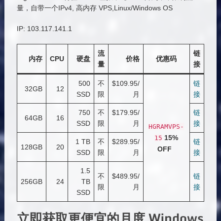
量，自带一个IPv4, 高内存 VPS,Linux/Windows OS
IP: 103.117.141.1
流
链
内存
CPU
硬盘
价格
优惠码
量
接
500
不
$109.95/
链
32GB
12
SSD
限
月
接
750
不
$179.95/
链
64GB
16
SSD
限
月
接
HGRAMVPS
-
15%
15
1 TB
不
$289.95/
链
128GB
20
OFF
SSD
限
月
接
1.5
不
$489.95/
链
256GB
24
TB
限
月
接
SSD
立即获取更便宜的月度 Windows