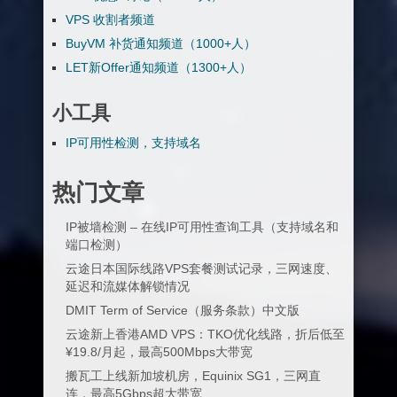
VPS 收割者频道
BuyVM 补货通知频道（1000+人）
LET新Offer通知频道（1300+人）
小工具
IP可用性检测，支持域名
热门文章
IP被墙检测 – 在线IP可用性查询工具（支持域名和
端口检测）
云途日本国际线路VPS套餐测试记录，三网速度、
延迟和流媒体解锁情况
DMIT Term of Service（服务条款）中文版
云途新上香港AMD VPS：TKO优化线路，折后低至
¥19.8/月起，最高500Mbps大带宽
搬瓦工上线新加坡机房，Equinix SG1，三网直
连，最高5Gbps超大带宽