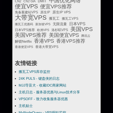
中国优化网络
DMIT
CN2
CN2 GIA
便宜VPS
便宜VPS推荐
原生IP VPS
免备案建站VPS
原生IP
大带宽VPS
搬瓦工
搬瓦工VPS
日本VPS
无限流量
搬瓦工优惠码
新加坡VPS
美国VPS
日本VPS推荐
欧洲VPS
洛杉矶VPS
美国VPS推荐
美国便宜VPS
腾讯云
香港VPS
香港VPS推荐
解锁Netflix
香港便宜VPS
香港大带宽VPS
友情链接
搬瓦工VPS库存监控
24K PULS - 键盘侠的日志
MJJ导盲犬 - 收藏IDC商家网站
主机日志 - 服务器优惠与Linux技术分享
VPSOFF - 致力收集服务器优惠
主机贴士
MyNodeQuery - VPS探针监控