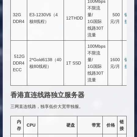
100Mbps
不限流
32G
E3-1230V6（4
量/
500
链
12THDD
DDR4
核8线程）
1G国际
元/月
接
线路30T
流量
100Mbps
不限流
512G
2*Gold6138（40
量/
1600
链
DDR4
1T SSD
核80线程）
1G国际
元/月
接
ECC
线路30T
流量
香港直连线路独立服务器
三网直连线路，独享低价大宽带独服。
内
链
CPU
硬盘
带宽
价格
存
接