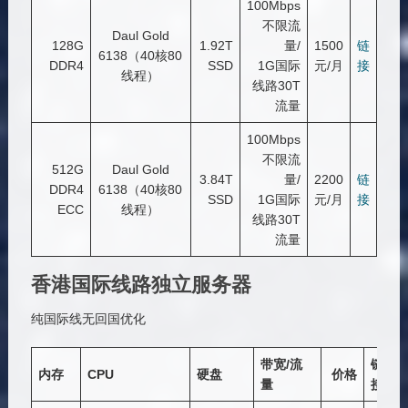
100Mbps
不限流
Daul Gold
128G
1.92T
量/
1500
链
6138（40核80
DDR4
SSD
1G国际
元/月
接
线程）
线路30T
流量
100Mbps
不限流
512G
Daul Gold
3.84T
量/
2200
链
DDR4
6138（40核80
SSD
1G国际
元/月
接
ECC
线程）
线路30T
流量
香港国际线路独立服务器
纯国际线无回国优化
带宽/流
链
内存
CPU
硬盘
价格
量
接