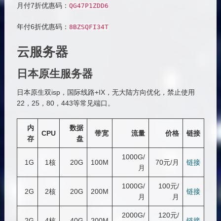
月付7折优惠码：
QG47P1ZDD6
年付6折优惠码：
8BZSQFI34T
云服务器
日本原生服务器
日本原生双isp，国际线路+IX，无大陆方向优化，禁止使用
22，25，80，443等常见端口。
内
数据
CPU
带宽
流量
价格
链接
存
盘
1000G/
1G
1核
20G
100M
70元/月
链接
月
1000G/
100元/
2G
2核
20G
200M
链接
月
月
2000G/
120元/
2G
4核
40G
200M
链接