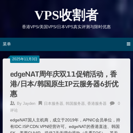
跳
到
VPS收割者
内
容
香港VPS/美国VPS/日本VPS真实评测与限时优惠
菜单
2025年11月3日
edgeNAT周年庆双11促销活动，香
港/日本/韩国原生IP云服务器6折优
惠
By
Jayden
日本服务器
,
韩国服务器
,
香港服务器
0
评论
edgeNAT国人主机商，成立于2019年，APNIC会员单位，持
有IDC.ISP.CDN.VPN经营许可。edgeNAT的香港直连、韩国