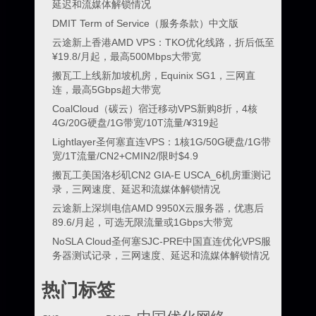
延迟和流媒体解锁情况
DMIT Term of Service（服务条款）中文版
云途新上香港AMD VPS：TKO优化线路，折后低至
¥19.8/月起，最高500Mbps大带宽
搬瓦工上线新加坡机房，Equinix SG1，三网直
连，最高5Gbps超大带宽
CoalCloud（碳云）宿迁移动VPS新购8折，4核
4G/20G硬盘/1G带宽/10T流量/¥319起
Lightlayer圣何塞直连VPS：1核1G/50G硬盘/1G带
宽/1T流量/CN2+CMIN2/限时$4.9
搬瓦工美国洛杉矶CN2 GIA-E USCA_6机房重测记
录，三网速度、延迟和流媒体解锁情况
云途新上深圳电信AMD 9950X云服务器，优惠后
89.6/月起，可选无限流量或1Gbps大带宽
NoSLA Cloud圣何塞SJC-PRE中国直连优化VPS服
务器测试记录，三网速度、延迟和流媒体解锁情况
热门标签