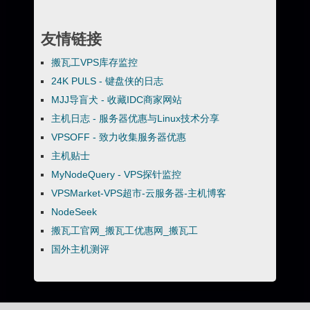
友情链接
搬瓦工VPS库存监控
24K PULS - 键盘侠的日志
MJJ导盲犬 - 收藏IDC商家网站
主机日志 - 服务器优惠与Linux技术分享
VPSOFF - 致力收集服务器优惠
主机贴士
MyNodeQuery - VPS探针监控
VPSMarket-VPS超市-云服务器-主机博客
NodeSeek
搬瓦工官网_搬瓦工优惠网_搬瓦工
国外主机测评