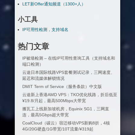
LET新Offer通知频道（1300+人）
小工具
IP可用性检测，支持域名
热门文章
IP被墙检测 – 在线IP可用性查询工具（支持域名和
端口检测）
云途日本国际线路VPS套餐测试记录，三网速度、
延迟和流媒体解锁情况
DMIT Term of Service（服务条款）中文版
云途新上香港AMD VPS：TKO优化线路，折后低至
¥19.8/月起，最高500Mbps大带宽
搬瓦工上线新加坡机房，Equinix SG1，三网直
连，最高5Gbps超大带宽
CoalCloud（碳云）宿迁移动VPS新购8折，4核
4G/20G硬盘/1G带宽/10T流量/¥319起