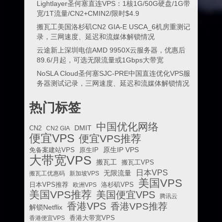
Lightlayer圣何塞直连VPS：1核1G/50G硬盘/1G带
宽/1T流量/CN2+CMIN2/限时$4.9
搬瓦工美国洛杉矶CN2 GIA-E USCA_6机房重测记
录，三网速度、延迟和流媒体解锁情况
云途新上深圳电信AMD 9950X云服务器，优惠后
89.6/月起，可选无限流量或1Gbps大带宽
NoSLA Cloud圣何塞SJC-PRE中国直连优化VPS服
务器测试记录，三网速度、延迟和流媒体解锁情况
热门标签
中国优化网络
DMIT
CN2
CN2 GIA
便宜VPS
便宜VPS推荐
原生IP VPS
免备案建站VPS
原生IP
大带宽VPS
搬瓦工
搬瓦工VPS
日本VPS
无限流量
搬瓦工优惠码
新加坡VPS
美国VPS
日本VPS推荐
欧洲VPS
洛杉矶VPS
美国VPS推荐
美国便宜VPS
腾讯云
香港VPS
香港VPS推荐
解锁Netflix
香港便宜VPS
香港大带宽VPS