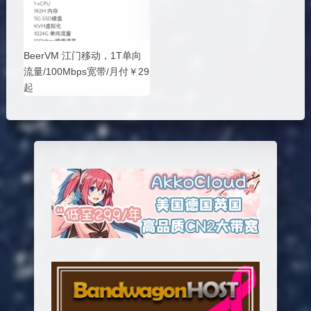
BeerVM 江门移动，1T单向
流量/100Mbps宽带/月付￥29
起