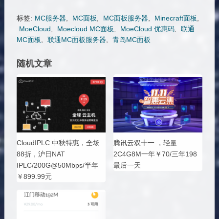
标签:
MC服务器
,
MC面板
,
MC面板服务器
,
Minecraft面板
,
MoeCloud
,
Moecloud MC面板
,
MoeCloud 优惠码
,
联通
MC面板
,
联通MC面板服务器
,
青岛MC面板
随机文章
CloudIPLC 中秋特惠，全场
腾讯云双十一 ，轻量
88折，沪日NAT
2C4G8M一年￥70/三年198
IPLC/200G@50Mbps/半年
最后一天
￥899.99元