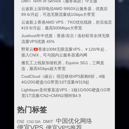
DMIT Term of Service（服务条款）中文版
云途新上深圳电信AMD 9950X云服务器，优惠后
89.6/月起，可选无限流量或1Gbps大带宽
云途新上香港AMD VPS：TKO优化线路，折后低至
¥19.8/月起，最高500Mbps大带宽
Justhost年中优惠：香港/东京 / 洛杉矶等全球无限
流量VPS优惠 45%
野草云
香港100M无限流量VPS，￥120/年起，
接入CNIX，可与国内云服务器通内网
搬瓦工上线新加坡机房，Equinix SG1，三网直
连，最高5Gbps超大带宽
CoalCloud（碳云）宿迁移动VPS新购8折，4核
4G/20G硬盘/1G带宽/10T流量/¥319起
Lightlayer圣何塞直连VPS：1核1G/50G硬盘/1G带
宽/1T流量/CN2+CMIN2/限时$4.9
热门标签
中国优化网络
DMIT
CN2
CN2 GIA
便宜VPS
便宜VPS推荐