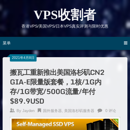
跳
到
VPS收割者
内
容
香港VPS/美国VPS/日本VPS真实评测与限时优惠
菜单
2021年4月8日
搬瓦工重新推出美国洛杉矶CN2
GIA-E限量版套餐，1核/1G内
存/1G带宽/500G流量/年付
$89.9USD
By
Jayden
国外服务器
,
美国洛杉矶服务器
0 评论