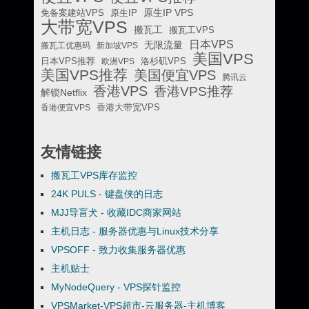
原生IP VPS
免备案建站VPS
原生IP
大带宽VPS
搬瓦工
搬瓦工VPS
日本VPS
无限流量
搬瓦工优惠码
新加坡VPS
美国VPS
日本VPS推荐
欧洲VPS
洛杉矶VPS
美国VPS推荐
美国便宜VPS
腾讯云
香港VPS
香港VPS推荐
解锁Netflix
香港便宜VPS
香港大带宽VPS
友情链接
搬瓦工VPS库存监控
24K PULS - 键盘侠的日志
MJJ导盲犬 - 收藏IDC商家网站
主机日志 - 服务器优惠与Linux技术分享
VPSOFF - 致力收集服务器优惠
主机贴士
MyNodeQuery - VPS探针监控
VPSMarket-VPS超市-云服务器-主机博客