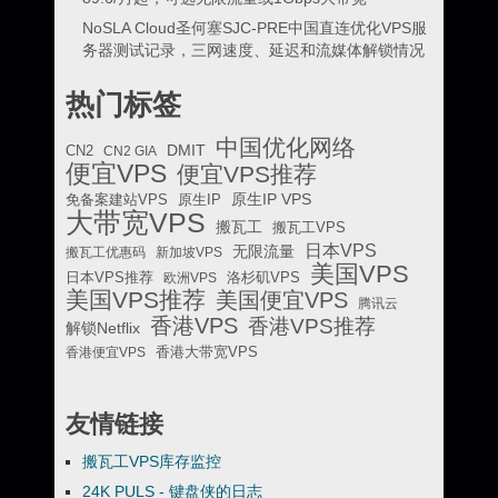
NoSLA Cloud圣何塞SJC-PRE中国直连优化VPS服
务器测试记录，三网速度、延迟和流媒体解锁情况
热门标签
中国优化网络
DMIT
CN2
CN2 GIA
便宜VPS
便宜VPS推荐
原生IP VPS
免备案建站VPS
原生IP
大带宽VPS
搬瓦工
搬瓦工VPS
日本VPS
无限流量
搬瓦工优惠码
新加坡VPS
美国VPS
日本VPS推荐
欧洲VPS
洛杉矶VPS
美国VPS推荐
美国便宜VPS
腾讯云
香港VPS
香港VPS推荐
解锁Netflix
香港便宜VPS
香港大带宽VPS
友情链接
搬瓦工VPS库存监控
24K PULS - 键盘侠的日志