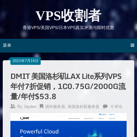
跳
到
VPS收割者
内
容
香港VPS/美国VPS/日本VPS真实评测与限时优惠
菜单
2021年7月16日
DMIT 美国洛杉矶LAX Lite系列VPS
年付7折促销，1C0.75G/2000G流
量/年付$53.8
By
Jayden
国外服务器
,
美国洛杉矶服务器
0 评论