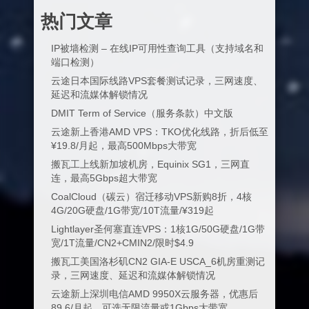
热门文章
IP被墙检测 – 在线IP可用性查询工具（支持域名和
端口检测）
云途日本国际线路VPS套餐测试记录，三网速度、
延迟和流媒体解锁情况
DMIT Term of Service（服务条款）中文版
云途新上香港AMD VPS：TKO优化线路，折后低至
¥19.8/月起，最高500Mbps大带宽
搬瓦工上线新加坡机房，Equinix SG1，三网直
连，最高5Gbps超大带宽
CoalCloud（碳云）宿迁移动VPS新购8折，4核
4G/20G硬盘/1G带宽/10T流量/¥319起
Lightlayer圣何塞直连VPS：1核1G/50G硬盘/1G带
宽/1T流量/CN2+CMIN2/限时$4.9
搬瓦工美国洛杉矶CN2 GIA-E USCA_6机房重测记
录，三网速度、延迟和流媒体解锁情况
云途新上深圳电信AMD 9950X云服务器，优惠后
89.6/月起，可选无限流量或1Gbps大带宽