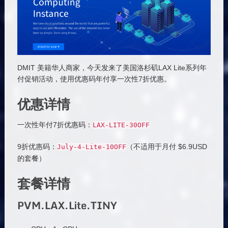
DMIT 美籍华人商家，今天发来了美国洛杉矶LAX Lite系列年
付促销活动，使用优惠码年付享一次性7折优惠。
优惠详情
一次性年付7折优惠码：
LAX
-
LITE
-
30OFF
9折优惠码：
（不适用于月付 $6.9USD
July
-
4
-
Lite
-
10OFF
的套餐）
套餐详情
PVM.LAX.Lite.TINY