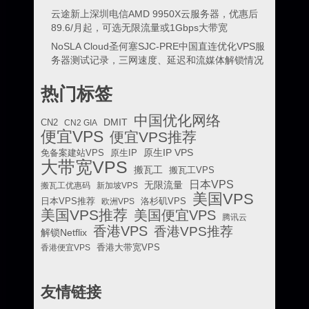
云途新上深圳电信AMD 9950X云服务器，优惠后
89.6/月起，可选无限流量或1Gbps大带宽
NoSLA Cloud圣何塞SJC-PRE中国直连优化VPS服
务器测试记录，三网速度、延迟和流媒体解锁情况
热门标签
中国优化网络
DMIT
CN2
CN2 GIA
便宜VPS
便宜VPS推荐
原生IP VPS
免备案建站VPS
原生IP
大带宽VPS
搬瓦工
搬瓦工VPS
日本VPS
无限流量
搬瓦工优惠码
新加坡VPS
美国VPS
日本VPS推荐
欧洲VPS
洛杉矶VPS
美国VPS推荐
美国便宜VPS
腾讯云
香港VPS
香港VPS推荐
解锁Netflix
香港便宜VPS
香港大带宽VPS
友情链接