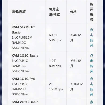
购
每月流
买
套餐/配置
价格
量/带宽
链
接
KVM 512Mb1C
点
Basic
600G
￥40.6/
击
1 vCPU/512M
50Mbps
月
购
RAM/10G
买
SSD/1*IPv4
KVM 1G1C Basic
点
1 vCPU/1G
1.2T
￥61.6/
击
RAM/15G
80Mbps
月
购
SSD/1*IPv4
买
KVM 1G1C Pro
点
1 vCPU/1G
2T
￥103.6/
击
RAM/20G
150Mbps
月
购
SSD/1*IPv4
买
KVM 2G2C Basic
点