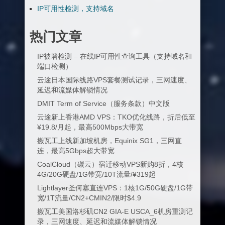
IP可用性检测，支持域名
热门文章
IP被墙检测 – 在线IP可用性查询工具（支持域名和
端口检测）
云途日本国际线路VPS套餐测试记录，三网速度、
延迟和流媒体解锁情况
DMIT Term of Service（服务条款）中文版
云途新上香港AMD VPS：TKO优化线路，折后低至
¥19.8/月起，最高500Mbps大带宽
搬瓦工上线新加坡机房，Equinix SG1，三网直
连，最高5Gbps超大带宽
CoalCloud（碳云）宿迁移动VPS新购8折，4核
4G/20G硬盘/1G带宽/10T流量/¥319起
Lightlayer圣何塞直连VPS：1核1G/50G硬盘/1G带
宽/1T流量/CN2+CMIN2/限时$4.9
搬瓦工美国洛杉矶CN2 GIA-E USCA_6机房重测记
录，三网速度、延迟和流媒体解锁情况