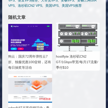
VPS
,
便宜VPS推荐
,
大带宽VPS
,
安畅VPS
,
安畅三网GIA
VPS
,
洛杉矶CN2 VPS
,
美国VPS
,
美国VPS推荐
随机文章
狗云：国庆72周年弹性云7
hostflyte 洛杉矶CN2
折、独服优惠100促销，还有
GT/1Gbps带宽/每月1T流量/
每日抽奖等活动
季付$10
edgeNAT元宵促销活动：香