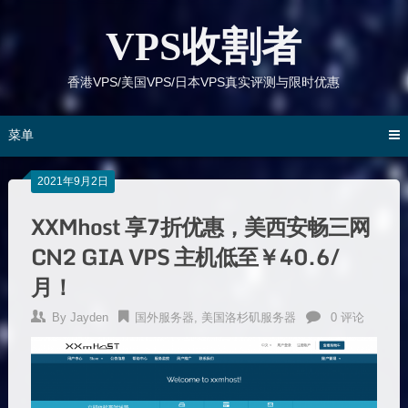
跳
到
VPS收割者
内
容
香港VPS/美国VPS/日本VPS真实评测与限时优惠
菜单
2021年9月2日
XXMhost 享7折优惠，美西安畅三网
CN2 GIA VPS 主机低至￥40.6/
月！
By
Jayden
国外服务器
,
美国洛杉矶服务器
0 评论