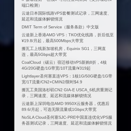
端口检测）
云途日本国际线路VPS套餐测试记录，三网速度、
延迟和流媒体解锁情况
DMIT Term of Service（服务条款）中文版
云途新上香港AMD VPS：TKO优化线路，折后低至
¥19.8/月起，最高500Mbps大带宽
搬瓦工上线新加坡机房，Equinix SG1，三网直
连，最高5Gbps超大带宽
CoalCloud（碳云）宿迁移动VPS新购8折，4核
4G/20G硬盘/1G带宽/10T流量/¥319起
Lightlayer圣何塞直连VPS：1核1G/50G硬盘/1G带
宽/1T流量/CN2+CMIN2/限时$4.9
搬瓦工美国洛杉矶CN2 GIA-E USCA_6机房重测记
录，三网速度、延迟和流媒体解锁情况
云途新上深圳电信AMD 9950X云服务器，优惠后
89.6/月起，可选无限流量或1Gbps大带宽
NoSLA Cloud圣何塞SJC-PRE中国直连优化VPS服
务器测试记录，三网速度、延迟和流媒体解锁情况