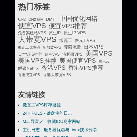
热门标签
中国优化网络
DMIT
CN2
CN2 GIA
便宜VPS
便宜VPS推荐
原生IP VPS
免备案建站VPS
原生IP
大带宽VPS
搬瓦工
搬瓦工VPS
日本VPS
无限流量
搬瓦工优惠码
新加坡VPS
美国VPS
日本VPS推荐
欧洲VPS
洛杉矶VPS
美国VPS推荐
美国便宜VPS
腾讯云
香港VPS
香港VPS推荐
解锁Netflix
香港便宜VPS
香港大带宽VPS
友情链接
搬瓦工VPS库存监控
24K PULS - 键盘侠的日志
MJJ导盲犬 - 收藏IDC商家网站
主机日志 - 服务器优惠与Linux技术分享