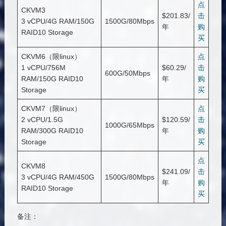
点
CKVM3
$201.83/
击
3 vCPU/4G RAM/150G
1500G/80Mbps
年
购
RAID10 Storage
买
CKVM6（限linux）
点
1 vCPU/756M
$60.29/
击
600G/50Mbps
RAM/150G RAID10
年
购
Storage
买
CKVM7（限linux）
点
2 vCPU/1.5G
$120.59/
击
1000G/65Mbps
RAM/300G RAID10
年
购
Storage
买
点
CKVM8
$241.09/
击
3 vCPU/4G RAM/450G
1500G/80Mbps
年
购
RAID10 Storage
买
备注：