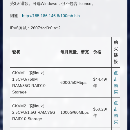
受3天退款。可选Windows，但不包含 license。
测速：
http://185.186.146.8/100mb.bin
IPV6测试：2607:fcd0:0:a::2
购
买
套餐
每月流量、带宽
价格
链
接
CKVM1（限linux）
点
1 vCPU/768M
$44.49/
击
600G/50Mbps
RAM/35G RAID10
年
购
Storage
买
点
CKVM2（限linux）
$69.29/
击
2 vCPU/1.5G RAM/75G
1000G/60Mbps
年
购
RAID10 Storage
买