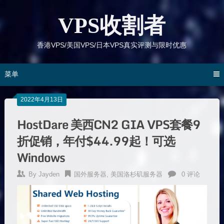
跳
到
VPS收割者
内
容
香港VPS/美国VPS/日本VPS真实评测与限时优惠
菜单
2022年4月13日
HostDare 美西CN2 GIA VPS套餐9
折促销，年付$44.99起！可选
Windows
By
Jayden
国外服务器
,
美国洛杉矶服务器
0 评论