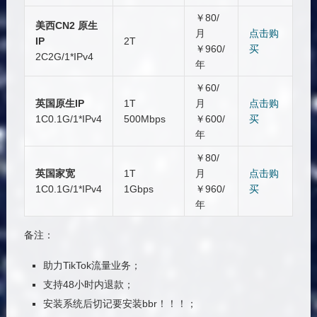
￥80/
美西CN2 原生
月
点击购
IP
2T
￥960/
买
2C2G/1*IPv4
年
￥60/
英国原生IP
1T
月
点击购
1C0.1G/1*IPv4
500Mbps
￥600/
买
年
￥80/
英国家宽
1T
月
点击购
1C0.1G/1*IPv4
1Gbps
￥960/
买
年
备注：
助力TikTok流量业务；
支持48小时内退款；
安装系统后切记要安装bbr！！！；