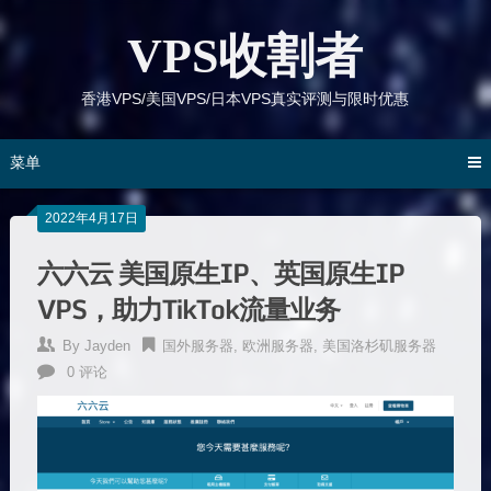
跳
到
VPS收割者
内
容
香港VPS/美国VPS/日本VPS真实评测与限时优惠
菜单
2022年4月17日
六六云 美国原生IP、英国原生IP
VPS，助力TikTok流量业务
By
Jayden
国外服务器
,
欧洲服务器
,
美国洛杉矶服务器
0 评论