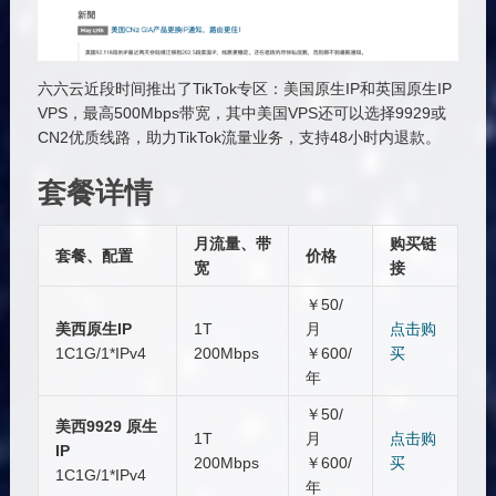
六六云近段时间推出了TikTok专区：美国原生IP和英国原生IP
VPS，最高500Mbps带宽，其中美国VPS还可以选择9929或
CN2优质线路，助力TikTok流量业务，支持48小时内退款。
套餐详情
月流量、带
购买链
套餐、配置
价格
宽
接
￥50/
美西原生IP
1T
月
点击购
1C1G/1*IPv4
200Mbps
￥600/
买
年
￥50/
美西9929 原生
1T
月
点击购
IP
200Mbps
￥600/
买
1C1G/1*IPv4
年