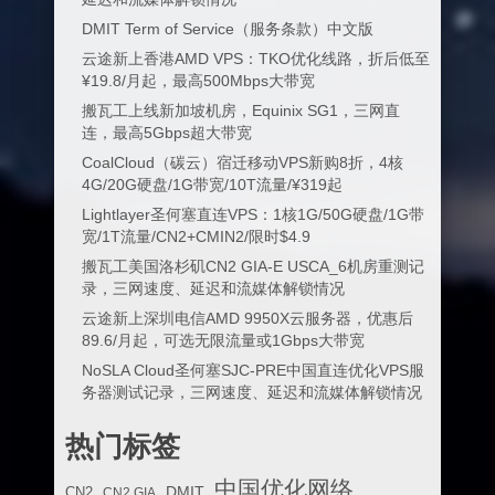
DMIT Term of Service（服务条款）中文版
云途新上香港AMD VPS：TKO优化线路，折后低至
¥19.8/月起，最高500Mbps大带宽
搬瓦工上线新加坡机房，Equinix SG1，三网直
连，最高5Gbps超大带宽
CoalCloud（碳云）宿迁移动VPS新购8折，4核
4G/20G硬盘/1G带宽/10T流量/¥319起
Lightlayer圣何塞直连VPS：1核1G/50G硬盘/1G带
宽/1T流量/CN2+CMIN2/限时$4.9
搬瓦工美国洛杉矶CN2 GIA-E USCA_6机房重测记
录，三网速度、延迟和流媒体解锁情况
云途新上深圳电信AMD 9950X云服务器，优惠后
89.6/月起，可选无限流量或1Gbps大带宽
NoSLA Cloud圣何塞SJC-PRE中国直连优化VPS服
务器测试记录，三网速度、延迟和流媒体解锁情况
热门标签
中国优化网络
DMIT
CN2
CN2 GIA