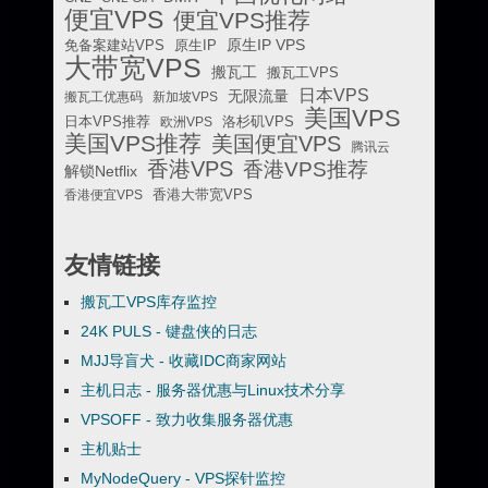
便宜VPS
便宜VPS推荐
原生IP VPS
免备案建站VPS
原生IP
大带宽VPS
搬瓦工
搬瓦工VPS
日本VPS
无限流量
搬瓦工优惠码
新加坡VPS
美国VPS
日本VPS推荐
欧洲VPS
洛杉矶VPS
美国VPS推荐
美国便宜VPS
腾讯云
香港VPS
香港VPS推荐
解锁Netflix
香港便宜VPS
香港大带宽VPS
友情链接
搬瓦工VPS库存监控
24K PULS - 键盘侠的日志
MJJ导盲犬 - 收藏IDC商家网站
主机日志 - 服务器优惠与Linux技术分享
VPSOFF - 致力收集服务器优惠
主机贴士
MyNodeQuery - VPS探针监控