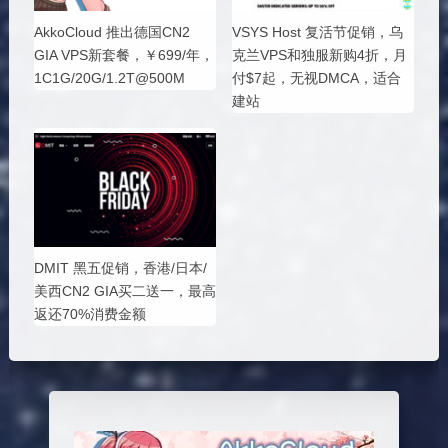
AkkoCloud 推出德国CN2
VSYS Host 复活节促销，乌
GIA VPS新套餐，￥699/年，
克兰VPS和独服新购4折，月
1C1G/20G/1.2T@500M
付$7起，无视DMCA，适合
建站
DMIT 黑五促销，香港/日本/
美西CN2 GIA买二送一，最高
返还70%消费金额