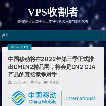
跳
到
VPS收割者
内
容
香港VPS/美国VPS/日本VPS真实评测与限时优惠
菜单
2022年7月12日
中国移动将在2022年第三季正式推
出CMIN2精品网，将会是CN2 GIA
产品的直接竞争对手
By
Jayden
其他
0 评论