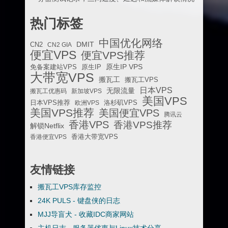
热门标签
中国优化网络
DMIT
CN2
CN2 GIA
便宜VPS
便宜VPS推荐
原生IP VPS
免备案建站VPS
原生IP
大带宽VPS
搬瓦工
搬瓦工VPS
日本VPS
无限流量
搬瓦工优惠码
新加坡VPS
美国VPS
日本VPS推荐
欧洲VPS
洛杉矶VPS
美国VPS推荐
美国便宜VPS
腾讯云
香港VPS
香港VPS推荐
解锁Netflix
香港便宜VPS
香港大带宽VPS
友情链接
搬瓦工VPS库存监控
24K PULS - 键盘侠的日志
MJJ导盲犬 - 收藏IDC商家网站