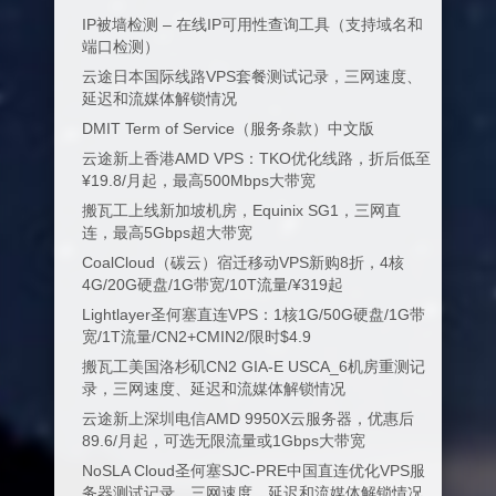
IP被墙检测 – 在线IP可用性查询工具（支持域名和
端口检测）
云途日本国际线路VPS套餐测试记录，三网速度、
延迟和流媒体解锁情况
DMIT Term of Service（服务条款）中文版
云途新上香港AMD VPS：TKO优化线路，折后低至
¥19.8/月起，最高500Mbps大带宽
搬瓦工上线新加坡机房，Equinix SG1，三网直
连，最高5Gbps超大带宽
CoalCloud（碳云）宿迁移动VPS新购8折，4核
4G/20G硬盘/1G带宽/10T流量/¥319起
Lightlayer圣何塞直连VPS：1核1G/50G硬盘/1G带
宽/1T流量/CN2+CMIN2/限时$4.9
搬瓦工美国洛杉矶CN2 GIA-E USCA_6机房重测记
录，三网速度、延迟和流媒体解锁情况
云途新上深圳电信AMD 9950X云服务器，优惠后
89.6/月起，可选无限流量或1Gbps大带宽
NoSLA Cloud圣何塞SJC-PRE中国直连优化VPS服
务器测试记录，三网速度、延迟和流媒体解锁情况