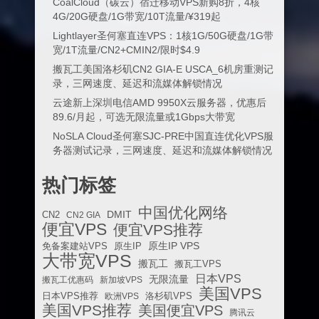
CoalCloud（碳云）宿迁移动VPS新购8折，4核
4G/20G硬盘/1G带宽/10T流量/¥319起
Lightlayer圣何塞直连VPS：1核1G/50G硬盘/1G带
宽/1T流量/CN2+CMIN2/限时$4.9
搬瓦工美国洛杉矶CN2 GIA-E USCA_6机房重测记
录，三网速度、延迟和流媒体解锁情况
云途新上深圳电信AMD 9950X云服务器，优惠后
89.6/月起，可选无限流量或1Gbps大带宽
NoSLA Cloud圣何塞SJC-PRE中国直连优化VPS服
务器测试记录，三网速度、延迟和流媒体解锁情况
热门标签
中国优化网络
DMIT
CN2
CN2 GIA
便宜VPS
便宜VPS推荐
原生IP VPS
免备案建站VPS
原生IP
大带宽VPS
搬瓦工
搬瓦工VPS
日本VPS
无限流量
搬瓦工优惠码
新加坡VPS
美国VPS
日本VPS推荐
欧洲VPS
洛杉矶VPS
美国VPS推荐
美国便宜VPS
腾讯云