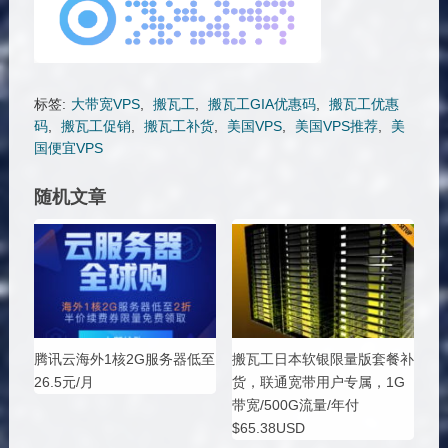
标签:
大带宽VPS
,
搬瓦工
,
搬瓦工GIA优惠码
,
搬瓦工优惠
码
,
搬瓦工促销
,
搬瓦工补货
,
美国VPS
,
美国VPS推荐
,
美
国便宜VPS
随机文章
腾讯云海外1核2G服务器低至
搬瓦工日本软银限量版套餐补
26.5元/月
货，联通宽带用户专属，1G
带宽/500G流量/年付
$65.38USD