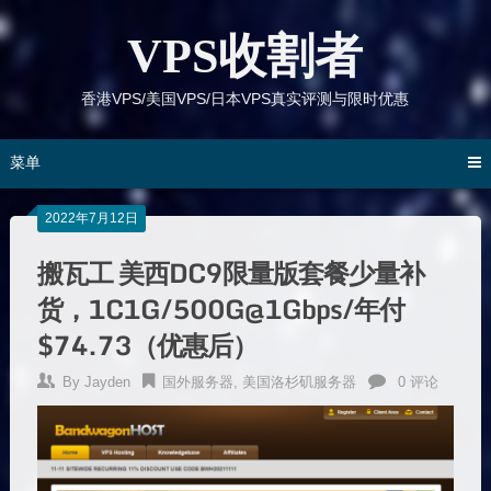
跳
到
VPS收割者
内
容
香港VPS/美国VPS/日本VPS真实评测与限时优惠
菜单
2022年7月12日
搬瓦工 美西DC9限量版套餐少量补
货，1C1G/500G@1Gbps/年付
$74.73（优惠后）
By
Jayden
国外服务器
,
美国洛杉矶服务器
0 评论