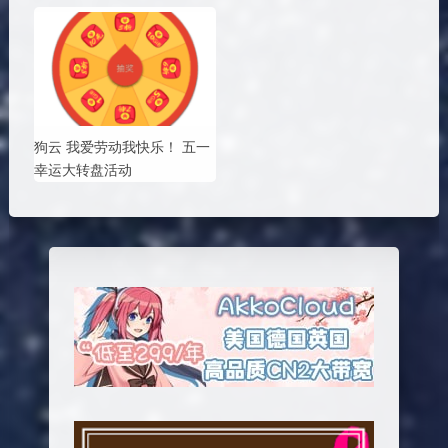
狗云 我爱劳动我快乐！ 五一
幸运大转盘活动