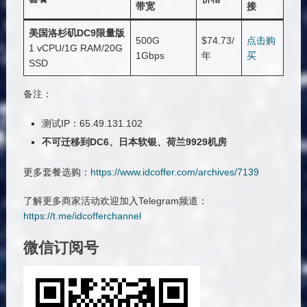
带宽
接
美国洛杉矶DC9限量版
500G
$74.73/
点击购
1 vCPU/1G RAM/20G
1Gbps
年
买
SSD
备注：
测试IP：65.49.131.102
不可迁移到DC6、日本软银、荷兰9929机房
更多套餐选购：
https://www.idcoffer.com/archives/7139
了解更多商家活动欢迎加入Telegram频道：
https://t.me/idcofferchannel
微信订阅号