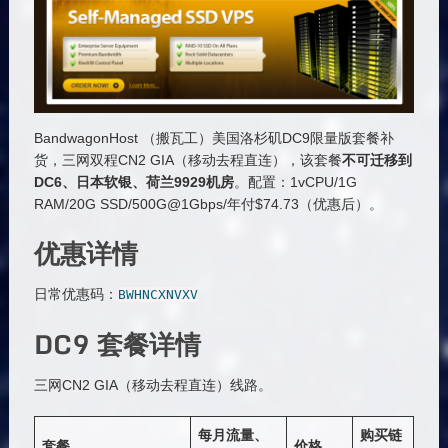
BandwagonHost （搬瓦工）美国洛杉矶DC9限量版套餐补
货，三网双程CN2 GIA（移动去程直连），该套餐
不可迁移到
DC6、日本软银、荷兰9929机房
。配置：1vCPU/1G
RAM/20G SSD/500G@1Gbps/年付$74.73（优惠后）。
优惠详情
日常优惠码：
BWHNCXNVXV
DC9 套餐详情
三网CN2 GIA（移动去程直连）线路。
每月流量、
购买链
套餐
价格