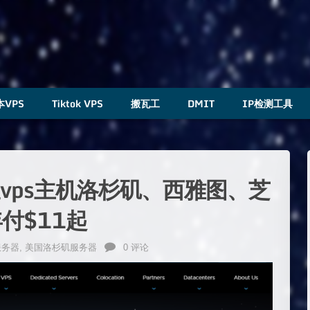
本VPS
Tiktok VPS
搬瓦工
DMIT
IP检测工具
便宜vps主机洛杉矶、西雅图、芝
付$11起
服务器
,
美国洛杉矶服务器
0 评论