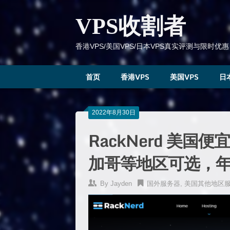
跳
到
VPS收割者
内
容
香港VPS/美国VPS/日本VPS真实评测与限时优惠
首页
香港VPS
美国VPS
日
2022年8月30日
RackNerd 美国
加哥等地区可选，年
By
Jayden
国外服务器
,
美国其他地区