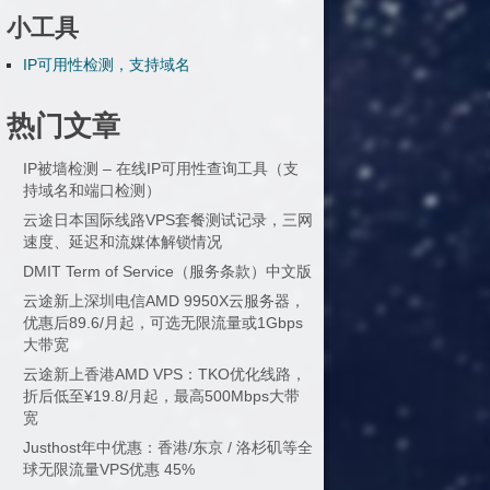
小工具
IP可用性检测，支持域名
热门文章
IP被墙检测 – 在线IP可用性查询工具（支
持域名和端口检测）
云途日本国际线路VPS套餐测试记录，三网
速度、延迟和流媒体解锁情况
DMIT Term of Service（服务条款）中文版
云途新上深圳电信AMD 9950X云服务器，
优惠后89.6/月起，可选无限流量或1Gbps
大带宽
云途新上香港AMD VPS：TKO优化线路，
折后低至¥19.8/月起，最高500Mbps大带
宽
Justhost年中优惠：香港/东京 / 洛杉矶等全
球无限流量VPS优惠 45%