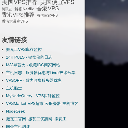
美国VPS推荐
美国便宜VPS
香港VPS
解锁Netflix
腾讯云
香港VPS推荐
香港便宜VPS
香港大带宽VPS
友情链接
搬瓦工VPS库存监控
24K PULS - 键盘侠的日志
MJJ导盲犬 - 收藏IDC商家网站
主机日志 - 服务器优惠与Linux技术分享
VPSOFF - 致力收集服务器优惠
主机贴士
MyNodeQuery - VPS探针监控
VPSMarket-VPS超市-云服务器-主机博客
NodeSeek
搬瓦工官网_搬瓦工优惠网_搬瓦工
国外主机测评