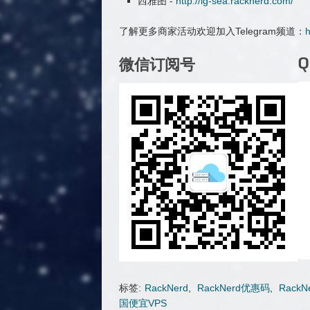
西雅图 -
http://lg-sea.racknerd.com/
了解更多商家活动欢迎加入Telegram频道：
h
微信订阅号
标签:
RackNerd
,
RackNerd优惠码
,
Rack
国便宜VPS