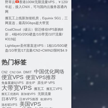
野草云
香港100M无限流量VPS，￥120/
年起，接入CNIX，可与国内云服务器通内
网
搬瓦工上线新加坡机房，Equinix SG1，三
网直连，最高5Gbps超大带宽
CoalCloud（碳云）宿迁移动VPS新购8
折，4核4G/20G硬盘/1G带宽/10T流量/
¥319起
Lightlayer圣何塞直连VPS：1核1G/50G硬
盘/1G带宽/1T流量/CN2+CMIN2/限时$4.9
热门标签
中国优化网络
DMIT
CN2
CN2 GIA
便宜VPS
便宜VPS推荐
原生IP VPS
免备案建站VPS
原生IP
大带宽VPS
搬瓦工
搬瓦工VPS
无限流量
搬瓦工优惠码
新加坡VPS
日本VPS
日本VPS推荐
欧洲VPS
美国VPS
洛杉矶VPS