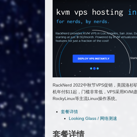
RackNerd 2022中秋节VPS促销，美
机年付$11起，门槛非常低，VPS采用KVM虚拟化架
RockyLinux等主流Linux操作系统。
套餐详情
Looking Glass / 网络测速
套餐详情