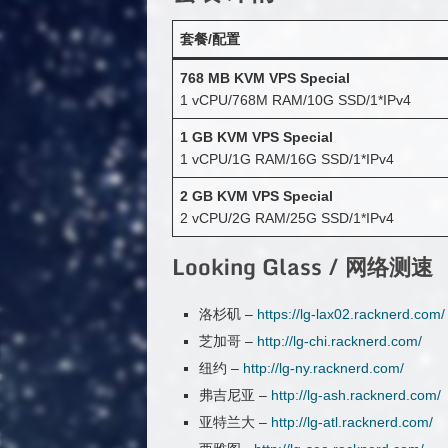
套餐/配置
768 MB KVM VPS Special
1 vCPU/768M RAM/10G SSD/1*IPv4
1 GB KVM VPS Special
1 vCPU/1G RAM/16G SSD/1*IPv4
2 GB KVM VPS Special
2 vCPU/2G RAM/25G SSD/1*IPv4
Looking Glass / 网络测速
洛杉矶 –
https://lg-lax02.racknerd.com/
芝加哥 –
http://lg-chi.racknerd.com/
纽约 –
http://lg-ny.racknerd.com/
弗吉尼亚 –
http://lg-ash.racknerd.com/
亚特兰大 –
http://lg-atl.racknerd.com/