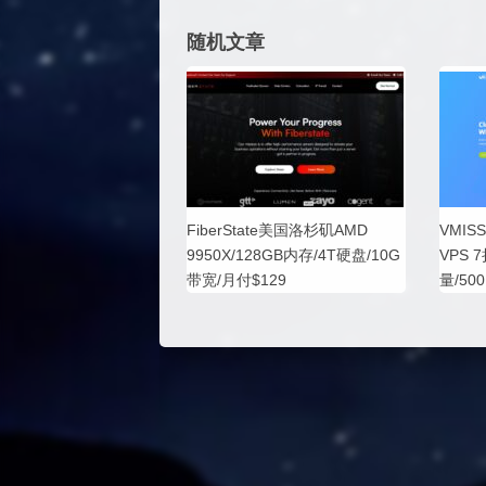
随机文章
FiberState美国洛杉矶AMD
VMI
9950X/128GB内存/4T硬盘/10G
VPS 
带宽/月付$129
量/50