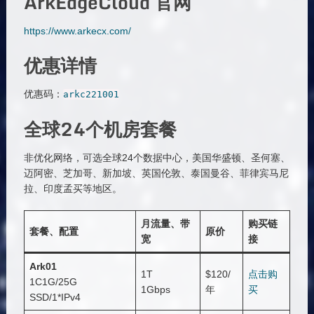
ArkEdgeCloud 官网
https://www.arkecx.com/
优惠详情
优惠码：
arkc221001
全球24个机房套餐
非优化网络，可选全球24个数据中心，美国华盛顿、圣何塞、
迈阿密、芝加哥、新加坡、英国伦敦、泰国曼谷、菲律宾马尼
拉、印度孟买等地区。
月流量、带
购买链
套餐、配置
原价
宽
接
Ark01
1T
$120/
点击购
1C1G/25G
1Gbps
年
买
SSD/1*IPv4