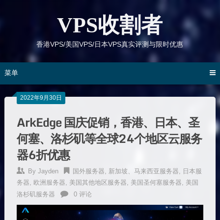
跳
到
VPS收割者
内
容
香港VPS/美国VPS/日本VPS真实评测与限时优惠
菜单
2022年9月30日
ArkEdge 国庆促销，香港、日本、圣
何塞、洛杉矶等全球24个地区云服务
器6折优惠
By
Jayden
国外服务器
,
新加坡、马来西亚服务器
,
日本服
务器
,
欧洲服务器
,
美国其他地区服务器
,
美国圣何塞服务器
,
美国
洛杉矶服务器
0 评论