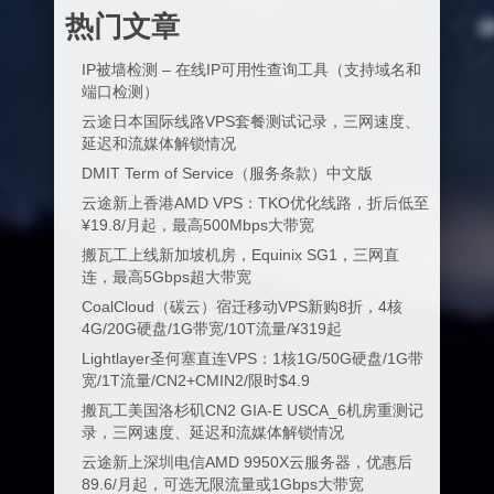
热门文章
IP被墙检测 – 在线IP可用性查询工具（支持域名和
端口检测）
云途日本国际线路VPS套餐测试记录，三网速度、
延迟和流媒体解锁情况
DMIT Term of Service（服务条款）中文版
云途新上香港AMD VPS：TKO优化线路，折后低至
¥19.8/月起，最高500Mbps大带宽
搬瓦工上线新加坡机房，Equinix SG1，三网直
连，最高5Gbps超大带宽
CoalCloud（碳云）宿迁移动VPS新购8折，4核
4G/20G硬盘/1G带宽/10T流量/¥319起
Lightlayer圣何塞直连VPS：1核1G/50G硬盘/1G带
宽/1T流量/CN2+CMIN2/限时$4.9
搬瓦工美国洛杉矶CN2 GIA-E USCA_6机房重测记
录，三网速度、延迟和流媒体解锁情况
云途新上深圳电信AMD 9950X云服务器，优惠后
89.6/月起，可选无限流量或1Gbps大带宽