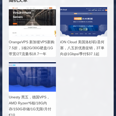
OrangeVPS 新加坡VPS新购
iON Cloud 美国洛杉矶/圣何
7.5折，1核2G/30G硬盘/1G
塞，八五折优惠促销，3T单
带宽/2T流量/$18.7一年
向@1Gbps/季付$37.1起
Unesty 黑五，德国VPS，
AMD Ryzen*6核/18G内
存/150G存储/1G无限/月付
€10