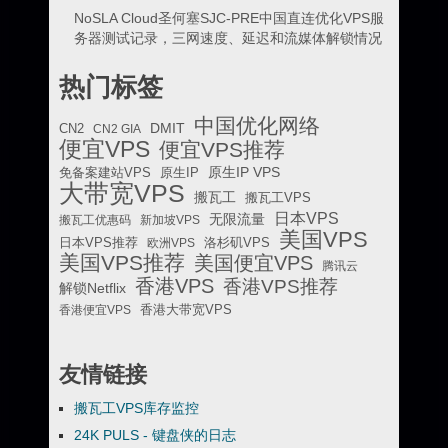
NoSLA Cloud圣何塞SJC-PRE中国直连优化VPS服
务器测试记录，三网速度、延迟和流媒体解锁情况
热门标签
中国优化网络
DMIT
CN2
CN2 GIA
便宜VPS
便宜VPS推荐
原生IP VPS
免备案建站VPS
原生IP
大带宽VPS
搬瓦工
搬瓦工VPS
日本VPS
无限流量
搬瓦工优惠码
新加坡VPS
美国VPS
日本VPS推荐
欧洲VPS
洛杉矶VPS
美国VPS推荐
美国便宜VPS
腾讯云
香港VPS
香港VPS推荐
解锁Netflix
香港便宜VPS
香港大带宽VPS
友情链接
搬瓦工VPS库存监控
24K PULS - 键盘侠的日志