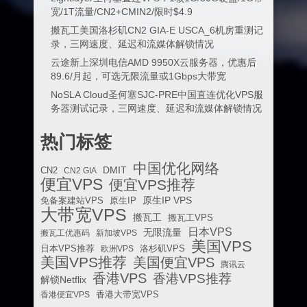
宽/1T流量/CN2+CMIN2/限时$4.9
搬瓦工美国洛杉矶CN2 GIA-E USCA_6机房重测记
录，三网速度、延迟和流媒体解锁情况
云途新上深圳电信AMD 9950X云服务器，优惠后
89.6/月起，可选无限流量或1Gbps大带宽
NoSLA Cloud圣何塞SJC-PRE中国直连优化VPS服
务器测试记录，三网速度、延迟和流媒体解锁情况
热门标签
中国优化网络
DMIT
CN2
CN2 GIA
便宜VPS
便宜VPS推荐
原生IP VPS
免备案建站VPS
原生IP
大带宽VPS
搬瓦工
搬瓦工VPS
日本VPS
无限流量
搬瓦工优惠码
新加坡VPS
美国VPS
日本VPS推荐
欧洲VPS
洛杉矶VPS
美国VPS推荐
美国便宜VPS
腾讯云
香港VPS
香港VPS推荐
解锁Netflix
香港便宜VPS
香港大带宽VPS