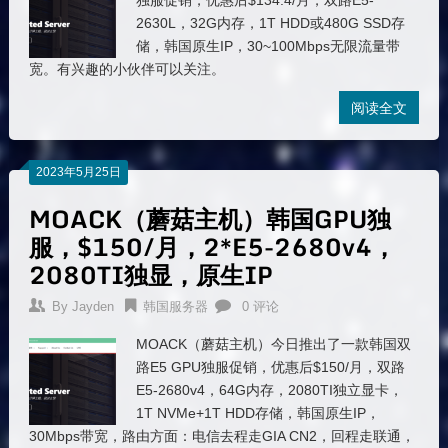
独服促销，优惠后$134.4/月，双路E5-
2630L，32G内存，1T HDD或480G SSD存
储，韩国原生IP，30~100Mbps无限流量带
宽。有兴趣的小伙伴可以关注。
阅读全文
2023年5月25日
MOACK（蘑菇主机）韩国GPU独
服，$150/月，2*E5-2680v4，
2080TI独显，原生IP
By
Jayden
韩国服务器
0 评论
MOACK（蘑菇主机）今日推出了一款韩国双
路E5 GPU独服促销，优惠后$150/月，双路
E5-2680v4，64G内存，2080TI独立显卡，
1T NVMe+1T HDD存储，韩国原生IP，
30Mbps带宽，路由方面：电信去程走GIA CN2，回程走联通，