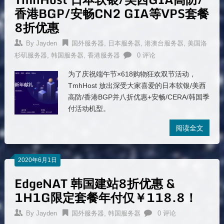
香港BGP/安畅CN2 GIA等VPS套餐
8折优惠
By
Jayden
国外服务器
,
日本服务器
,
港澳台服务器
,
美国洛
杉矶服务器
,
韩国服务器
,
香港服务器
0 评论
为了庆祝端午节×618购物狂欢双节活动，
TmhHost 放出深受大家喜爱的日本软银/美西
高防/香港BGP并八折优惠+安畅/CERA/韩国季
付活动机型。
阅读全文
2020年6月1日
EdgeNAT 韩国建站8折优惠 &
1H1G限定套餐年付仅￥118.8！
By
Jayden
国外服务器
,
韩国服务器
0 评论