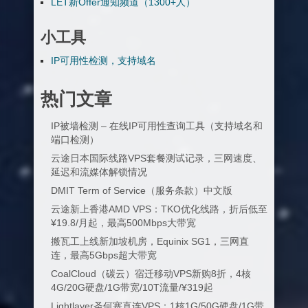
LET新Offer通知频道（1300+人）
小工具
IP可用性检测，支持域名
热门文章
IP被墙检测 – 在线IP可用性查询工具（支持域名和
端口检测）
云途日本国际线路VPS套餐测试记录，三网速度、
延迟和流媒体解锁情况
DMIT Term of Service（服务条款）中文版
云途新上香港AMD VPS：TKO优化线路，折后低至
¥19.8/月起，最高500Mbps大带宽
搬瓦工上线新加坡机房，Equinix SG1，三网直
连，最高5Gbps超大带宽
CoalCloud（碳云）宿迁移动VPS新购8折，4核
4G/20G硬盘/1G带宽/10T流量/¥319起
Lightlayer圣何塞直连VPS：1核1G/50G硬盘/1G带