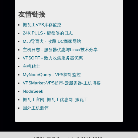
友情链接
搬瓦工VPS库存监控
24K PULS - 键盘侠的日志
MJJ导盲犬 - 收藏IDC商家网站
主机日志 - 服务器优惠与Linux技术分享
VPSOFF - 致力收集服务器优惠
主机贴士
MyNodeQuery - VPS探针监控
VPSMarket-VPS超市-云服务器-主机博客
NodeSeek
搬瓦工官网_搬瓦工优惠网_搬瓦工
国外主机测评