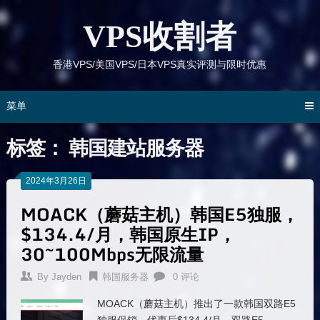
跳
到
VPS收割者
内
容
香港VPS/美国VPS/日本VPS真实评测与限时优惠
菜单
标签：
韩国建站服务器
2024年3月26日
MOACK（蘑菇主机）韩国E5独服，
$134.4/月，韩国原生IP，
30~100Mbps无限流量
By
Jayden
韩国服务器
0 评论
MOACK（蘑菇主机）推出了一款韩国双路E5