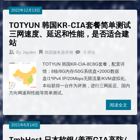
2022年12月13日
TOTYUN 韩国KR-CIA套餐简单测试
三网速度、延迟和性能，是否适合建
站
By
Jayden
韩国服务器评测
0 评论
TOTYUN 韩国KR-CIA-8C8G套餐，配置详
情：8核/8G内存/50G系统盘+200G数据
盘/1*IPv4 IP/20Mbps无限流量/KVM虚拟化。
本站获得一台作为评测，进行三网延迟、国内
方向网速和性能等简单测试。
阅读全文
2021年6月14日
TmhHost 日本软银/美西GIA高防/