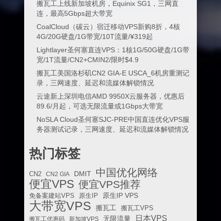
搬瓦工上线新加坡机房，Equinix SG1，三网直
连，最高5Gbps超大带宽
CoalCloud（碳云）宿迁移动VPS新购8折，4核
4G/20G硬盘/1G带宽/10T流量/¥319起
Lightlayer圣何塞直连VPS：1核1G/50G硬盘/1G带
宽/1T流量/CN2+CMIN2/限时$4.9
搬瓦工美国洛杉矶CN2 GIA-E USCA_6机房重测记
录，三网速度、延迟和流媒体解锁情况
云途新上深圳电信AMD 9950X云服务器，优惠后
89.6/月起，可选无限流量或1Gbps大带宽
NoSLA Cloud圣何塞SJC-PRE中国直连优化VPS服
务器测试记录，三网速度、延迟和流媒体解锁情况
热门标签
中国优化网络
DMIT
CN2
CN2 GIA
便宜VPS
便宜VPS推荐
原生IP VPS
免备案建站VPS
原生IP
大带宽VPS
搬瓦工
搬瓦工VPS
日本VPS
无限流量
搬瓦工优惠码
新加坡VPS