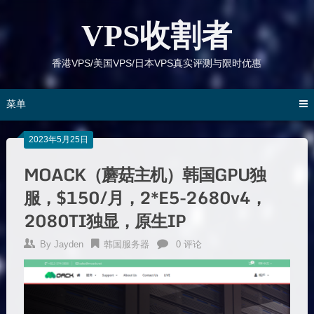
跳
到
VPS收割者
内
容
香港VPS/美国VPS/日本VPS真实评测与限时优惠
菜单
2023年5月25日
MOACK（蘑菇主机）韩国GPU独
服，$150/月，2*E5-2680v4，
2080TI独显，原生IP
By
Jayden
韩国服务器
0 评论