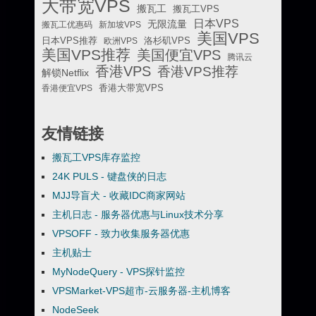
大带宽VPS
搬瓦工
搬瓦工VPS
日本VPS
无限流量
搬瓦工优惠码
新加坡VPS
美国VPS
日本VPS推荐
欧洲VPS
洛杉矶VPS
美国VPS推荐
美国便宜VPS
腾讯云
香港VPS
香港VPS推荐
解锁Netflix
香港便宜VPS
香港大带宽VPS
友情链接
搬瓦工VPS库存监控
24K PULS - 键盘侠的日志
MJJ导盲犬 - 收藏IDC商家网站
主机日志 - 服务器优惠与Linux技术分享
VPSOFF - 致力收集服务器优惠
主机贴士
MyNodeQuery - VPS探针监控
VPSMarket-VPS超市-云服务器-主机博客
NodeSeek