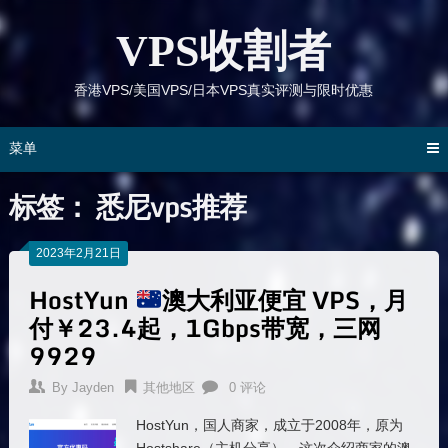
跳
到
VPS收割者
内
容
香港VPS/美国VPS/日本VPS真实评测与限时优惠
菜单
标签：
悉尼vps推荐
2023年2月21日
HostYun
澳大利亚便宜 VPS，月
付￥23.4起，1Gbps带宽，三网
9929
By
Jayden
其他地区
0 评论
HostYun，国人商家，成立于2008年，原为