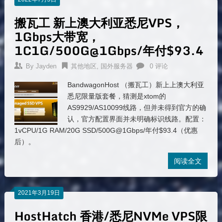
搬瓦工 新上澳大利亚悉尼VPS，
1Gbps大带宽，
1C1G/500G@1Gbps/年付$93.4
By
Jayden
其他地区
,
国外服务器
0 评论
BandwagonHost （搬瓦工）新上上澳大利亚
悉尼限量版套餐，猜测是xtom的
AS9929/AS10099线路，但并未得到官方的确
认，官方配置界面并未明确标识线路。配置：
1vCPU/1G RAM/20G SSD/500G@1Gbps/年付$93.4（优惠
后）。
阅读全文
2021年3月19日
HostHatch 香港/悉尼NVMe VPS限