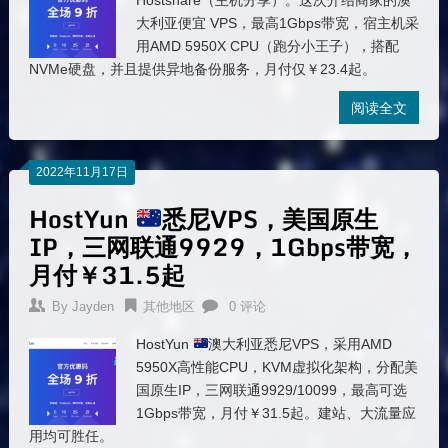
Hostshare（主机分享）。这次介绍商家的澳
大利亚便宜 VPS，最高1Gbps带宽，宿主机采
用AMD 5950X CPU（跑分小王子），搭配
NVMe硬盘，并且提供异地备份服务，月付仅￥23.4起。
阅读全文
2022年11月17日
HostYun
悉尼VPS，美国原生
IP，三网联通9929，1Gbps带宽，
月付￥31.5起
By
Jayden
其他地区
0 评论
HostYun
澳大利亚悉尼VPS，采用AMD
5950X高性能CPU，KVM虚拟化架构，分配美
国原生IP，三网联通9929/10099，最高可选
1Gbps带宽，月付￥31.5起。建站、大流量应
用均可胜任。