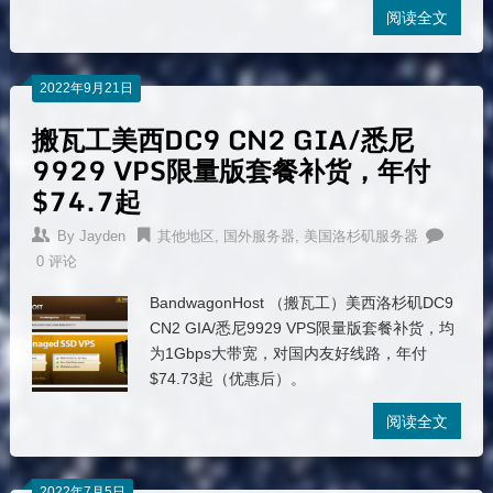
阅读全文
2022年9月21日
搬瓦工美西DC9 CN2 GIA/悉尼
9929 VPS限量版套餐补货，年付
$74.7起
By
Jayden
其他地区
,
国外服务器
,
美国洛杉矶服务器
0 评论
BandwagonHost （搬瓦工）美西洛杉矶DC9
CN2 GIA/悉尼9929 VPS限量版套餐补货，均
为1Gbps大带宽，对国内友好线路，年付
$74.73起（优惠后）。
阅读全文
2022年7月5日