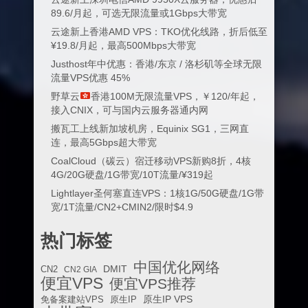
89.6/月起，可选无限流量或1Gbps大带宽
云途新上香港AMD VPS：TKO优化线路，折后低至
¥19.8/月起，最高500Mbps大带宽
Justhost年中优惠：香港/东京 / 洛杉矶等全球无限
流量VPS优惠 45%
野草云
香港100M无限流量VPS，￥120/年起，
接入CNIX，可与国内云服务器通内网
搬瓦工上线新加坡机房，Equinix SG1，三网直
连，最高5Gbps超大带宽
CoalCloud（碳云）宿迁移动VPS新购8折，4核
4G/20G硬盘/1G带宽/10T流量/¥319起
Lightlayer圣何塞直连VPS：1核1G/50G硬盘/1G带
宽/1T流量/CN2+CMIN2/限时$4.9
热门标签
中国优化网络
DMIT
CN2
CN2 GIA
便宜VPS
便宜VPS推荐
原生IP VPS
免备案建站VPS
原生IP