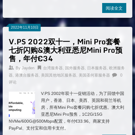
阅读全文
2022年11月10日
V.PS 2022双十一，Mini Pro套餐
七折闪购&澳大利亚悉尼Mini Pro预
售，年付€34
By
Jayden
台湾服务器
,
国外服务器
,
日本服务器
,
欧洲服务
器
,
港澳台服务器
,
美国其他地区服务器
,
美国圣何塞服务器
0
评论
V.PS 2002年双十一促销活动，为了回馈中国
用户，香港、日本、美西、英国和荷兰等机
房，所有Mini Pro套餐闪购七折优惠。澳大利
亚悉尼Mini Pro预售，1C2G/15G
NVMe/600G@500Mbps配置，年付€33.96。商家支持
PayPal、支付宝和信用卡支付。