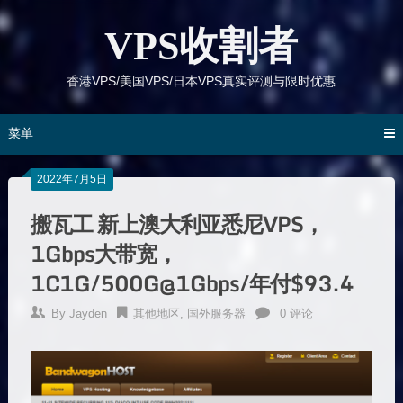
跳
到
VPS收割者
内
容
香港VPS/美国VPS/日本VPS真实评测与限时优惠
菜单
2022年7月5日
搬瓦工 新上澳大利亚悉尼VPS，
1Gbps大带宽，
1C1G/500G@1Gbps/年付$93.4
By
Jayden
其他地区
,
国外服务器
0 评论