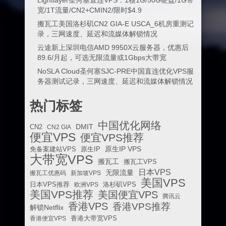
Lightlayer圣何塞直连VPS：1核1G/50G硬盘/1G带
宽/1T流量/CN2+CMIN2/限时$4.9
搬瓦工美国洛杉矶CN2 GIA-E USCA_6机房重测记
录，三网速度、延迟和流媒体解锁情况
云途新上深圳电信AMD 9950X云服务器，优惠后
89.6/月起，可选无限流量或1Gbps大带宽
NoSLA Cloud圣何塞SJC-PRE中国直连优化VPS服
务器测试记录，三网速度、延迟和流媒体解锁情况
热门标签
中国优化网络
DMIT
CN2
CN2 GIA
便宜VPS
便宜VPS推荐
原生IP VPS
免备案建站VPS
原生IP
大带宽VPS
搬瓦工
搬瓦工VPS
日本VPS
无限流量
搬瓦工优惠码
新加坡VPS
美国VPS
日本VPS推荐
欧洲VPS
洛杉矶VPS
美国VPS推荐
美国便宜VPS
腾讯云
香港VPS
香港VPS推荐
解锁Netflix
香港便宜VPS
香港大带宽VPS