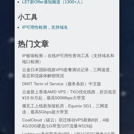
LET新Offer通知频道（1300+人）
小工具
IP可用性检测，支持域名
热门文章
IP被墙检测 – 在线IP可用性查询工具（支持域名和
端口检测）
云途日本国际线路VPS套餐测试记录，三网速度、
延迟和流媒体解锁情况
DMIT Term of Service（服务条款）中文版
云途新上香港AMD VPS：TKO优化线路，折后低至
¥19.8/月起，最高500Mbps大带宽
搬瓦工上线新加坡机房，Equinix SG1，三网直
连，最高5Gbps超大带宽
CoalCloud（碳云）宿迁移动VPS新购8折，4核
4G/20G硬盘/1G带宽/10T流量/¥319起