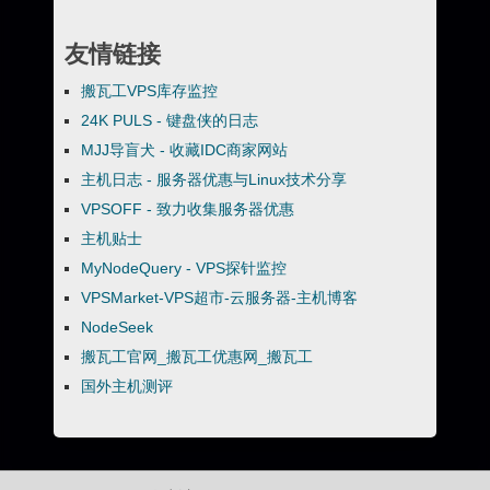
友情链接
搬瓦工VPS库存监控
24K PULS - 键盘侠的日志
MJJ导盲犬 - 收藏IDC商家网站
主机日志 - 服务器优惠与Linux技术分享
VPSOFF - 致力收集服务器优惠
主机贴士
MyNodeQuery - VPS探针监控
VPSMarket-VPS超市-云服务器-主机博客
NodeSeek
搬瓦工官网_搬瓦工优惠网_搬瓦工
国外主机测评