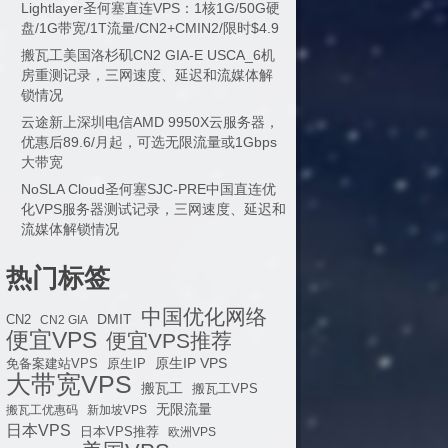
Lightlayer圣何塞直连VPS：1核1G/50G硬
盘/1G带宽/1T流量/CN2+CMIN2/限时$4.9
搬瓦工美国洛杉矶CN2 GIA-E USCA_6机
房重测记录，三网速度、延迟和流媒体解
锁情况
云途新上深圳电信AMD 9950X云服务器，
优惠后89.6/月起，可选无限流量或1Gbps
大带宽
NoSLA Cloud圣何塞SJC-PRE中国直连优
化VPS服务器测试记录，三网速度、延迟和
流媒体解锁情况
热门标签
中国优化网络
DMIT
CN2
CN2 GIA
便宜VPS
便宜VPS推荐
原生IP VPS
免备案建站VPS
原生IP
大带宽VPS
搬瓦工
搬瓦工VPS
无限流量
搬瓦工优惠码
新加坡VPS
日本VPS
日本VPS推荐
欧洲VPS