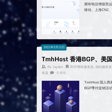
拥有电信增值营运
移动、上海CN2、
2021年3月12日
TmhHost 香港BGP、
By
Jayden
BGP网络服务器
,
国内服务器
务器
0 评论
TmhHost 国
BGP季付促销活