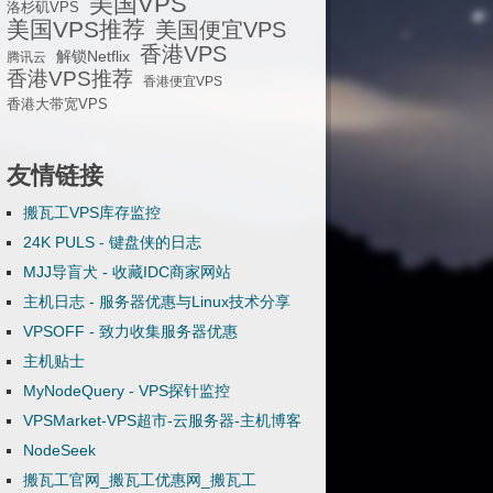
美国VPS
洛杉矶VPS
美国VPS推荐
美国便宜VPS
香港VPS
解锁Netflix
腾讯云
香港VPS推荐
香港便宜VPS
香港大带宽VPS
友情链接
搬瓦工VPS库存监控
24K PULS - 键盘侠的日志
MJJ导盲犬 - 收藏IDC商家网站
主机日志 - 服务器优惠与Linux技术分享
VPSOFF - 致力收集服务器优惠
主机贴士
MyNodeQuery - VPS探针监控
VPSMarket-VPS超市-云服务器-主机博客
NodeSeek
搬瓦工官网_搬瓦工优惠网_搬瓦工