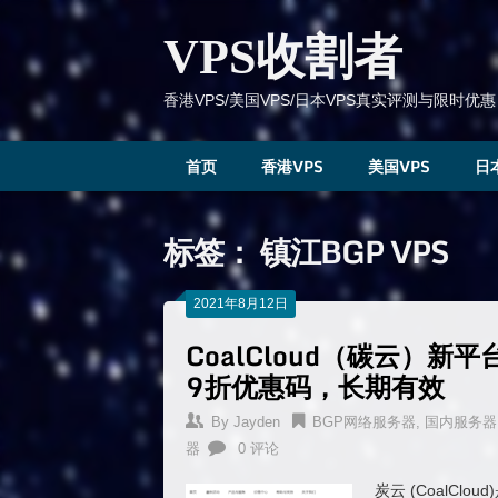
跳
到
VPS收割者
内
容
香港VPS/美国VPS/日本VPS真实评测与限时优惠
首页
香港VPS
美国VPS
日
标签：
镇江BGP VPS
2021年8月12日
CoalCloud（碳云）新
9折优惠码，长期有效
By
Jayden
BGP网络服务器
,
国内服务器
器
0 评论
炭云 (CoalC