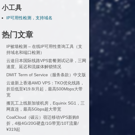
小工具
IP可用性检测，支持域名
热门文章
IP被墙检测 – 在线IP可用性查询工具（支
持域名和端口检测）
云途日本国际线路VPS套餐测试记录，三网
速度、延迟和流媒体解锁情况
DMIT Term of Service（服务条款）中文版
云途新上香港AMD VPS：TKO优化线路，
折后低至¥19.8/月起，最高500Mbps大带
宽
搬瓦工上线新加坡机房，Equinix SG1，三
网直连，最高5Gbps超大带宽
CoalCloud（碳云）宿迁移动VPS新购8
折，4核4G/20G硬盘/1G带宽/10T流量/
¥319起