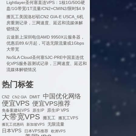
Lightlayer圣何塞直连VPS：1核1G/50G硬
盘/1G带宽/1T流量/CN2+CMIN2/限时$4.9
搬瓦工美国洛杉矶CN2 GIA-E USCA_6机
房重测记录，三网速度、延迟和流媒体解
锁情况
云途新上深圳电信AMD 9950X云服务器，
优惠后89.6/月起，可选无限流量或1Gbps
大带宽
NoSLA Cloud圣何塞SJC-PRE中国直连优
化VPS服务器测试记录，三网速度、延迟和
流媒体解锁情况
热门标签
中国优化网络
DMIT
CN2
CN2 GIA
便宜VPS
便宜VPS推荐
原生IP VPS
免备案建站VPS
原生IP
大带宽VPS
搬瓦工
搬瓦工VPS
无限流量
搬瓦工优惠码
新加坡VPS
日本VPS
日本VPS推荐
欧洲VPS