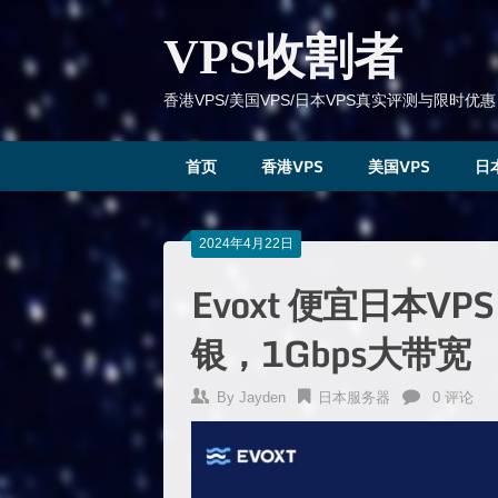
跳
到
VPS收割者
内
容
香港VPS/美国VPS/日本VPS真实评测与限时优惠
首页
香港VPS
美国VPS
日
2024年4月22日
Evoxt 便宜日本V
银，1Gbps大带宽
By
Jayden
日本服务器
0 评论