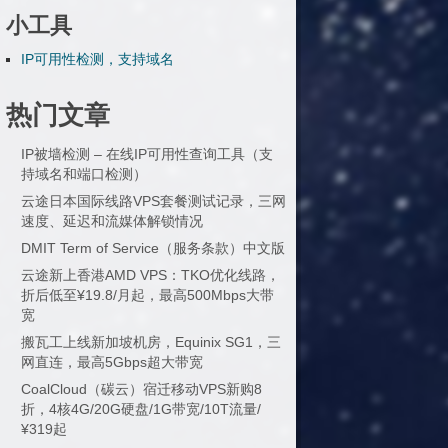
小工具
IP可用性检测，支持域名
热门文章
IP被墙检测 – 在线IP可用性查询工具（支
持域名和端口检测）
云途日本国际线路VPS套餐测试记录，三网
速度、延迟和流媒体解锁情况
DMIT Term of Service（服务条款）中文版
云途新上香港AMD VPS：TKO优化线路，
折后低至¥19.8/月起，最高500Mbps大带
宽
搬瓦工上线新加坡机房，Equinix SG1，三
网直连，最高5Gbps超大带宽
CoalCloud（碳云）宿迁移动VPS新购8
折，4核4G/20G硬盘/1G带宽/10T流量/
¥319起