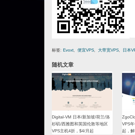
标签:
Evoxt
,
便宜VPS
,
大带宽VPS
,
日本V
随机文章
Digital-VM 日本/新加坡/荷兰/洛
ZgoC
杉矶/西雅图和英国伦敦等地区
VPS年
VPS主机4折，$4/月起
起，解锁