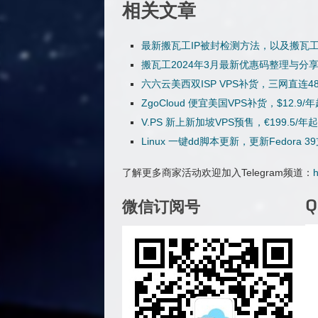
相关文章
最新搬瓦工IP被封检测方法，以及搬瓦工
搬瓦工2024年3月最新优惠码整理与分享，
六六云美西双ISP VPS补货，三网直连483
ZgoCloud 便宜美国VPS补货，$12.
V.PS 新上新加坡VPS预售，€199.5/
Linux 一键dd脚本更新，更新Fedor
了解更多商家活动欢迎加入Telegram频道：
h
微信订阅号