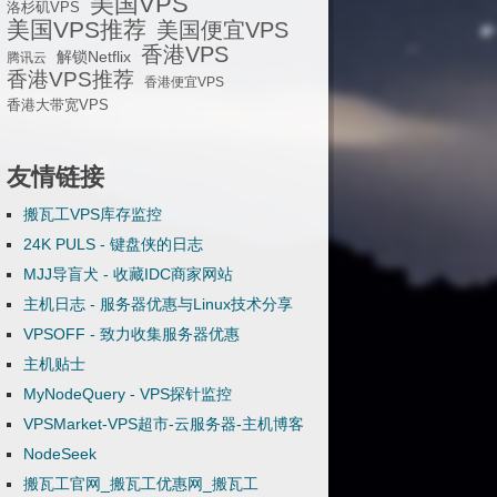
美国VPS
洛杉矶VPS
美国VPS推荐
美国便宜VPS
香港VPS
解锁Netflix
腾讯云
香港VPS推荐
香港便宜VPS
香港大带宽VPS
友情链接
搬瓦工VPS库存监控
24K PULS - 键盘侠的日志
MJJ导盲犬 - 收藏IDC商家网站
主机日志 - 服务器优惠与Linux技术分享
VPSOFF - 致力收集服务器优惠
主机贴士
MyNodeQuery - VPS探针监控
VPSMarket-VPS超市-云服务器-主机博客
NodeSeek
搬瓦工官网_搬瓦工优惠网_搬瓦工