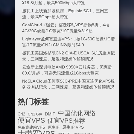
¥19.8/月起，最高500Mbps大带宽
搬瓦工上线新加坡机房，Equinix SG1，三网直
连，最高5Gbps超大带宽
CoalCloud（碳云）宿迁移动VPS新购8折，4核
4G/20G硬盘/1G带宽/10T流量/¥319起
Lightlayer圣何塞直连VPS：1核1G/50G硬盘/1G带
宽/1T流量/CN2+CMIN2/限时$4.9
搬瓦工美国洛杉矶CN2 GIA-E USCA_6机房重测记
录，三网速度、延迟和流媒体解锁情况
云途新上深圳电信AMD 9950X云服务器，优惠后
89.6/月起，可选无限流量或1Gbps大带宽
NoSLA Cloud圣何塞SJC-PRE中国直连优化VPS服
务器测试记录，三网速度、延迟和流媒体解锁情况
热门标签
中国优化网络
DMIT
CN2
CN2 GIA
便宜VPS
便宜VPS推荐
原生IP VPS
免备案建站VPS
原生IP
大带宽VPS