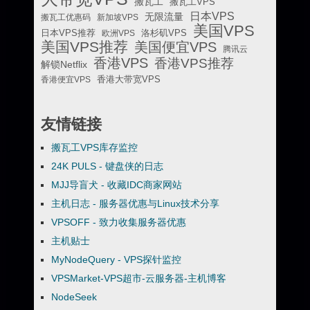
搬瓦工
搬瓦工VPS
日本VPS
无限流量
搬瓦工优惠码
新加坡VPS
美国VPS
日本VPS推荐
欧洲VPS
洛杉矶VPS
美国VPS推荐
美国便宜VPS
腾讯云
香港VPS
香港VPS推荐
解锁Netflix
香港便宜VPS
香港大带宽VPS
友情链接
搬瓦工VPS库存监控
24K PULS - 键盘侠的日志
MJJ导盲犬 - 收藏IDC商家网站
主机日志 - 服务器优惠与Linux技术分享
VPSOFF - 致力收集服务器优惠
主机贴士
MyNodeQuery - VPS探针监控
VPSMarket-VPS超市-云服务器-主机博客
NodeSeek