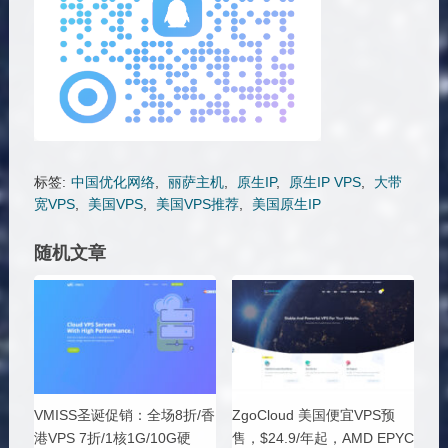
标签:
中国优化网络
,
丽萨主机
,
原生IP
,
原生IP VPS
,
大带
宽VPS
,
美国VPS
,
美国VPS推荐
,
美国原生IP
随机文章
VMISS圣诞促销：全场8折/香
ZgoCloud 美国便宜VPS预
港VPS 7折/1核1G/10G硬
售，$24.9/年起，AMD EPYC