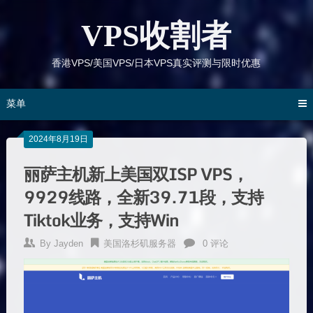
跳
到
VPS收割者
内
容
香港VPS/美国VPS/日本VPS真实评测与限时优惠
菜单
2024年8月19日
丽萨主机新上美国双ISP VPS，
9929线路，全新39.71段，支持
Tiktok业务，支持Win
By
Jayden
美国洛杉矶服务器
0 评论