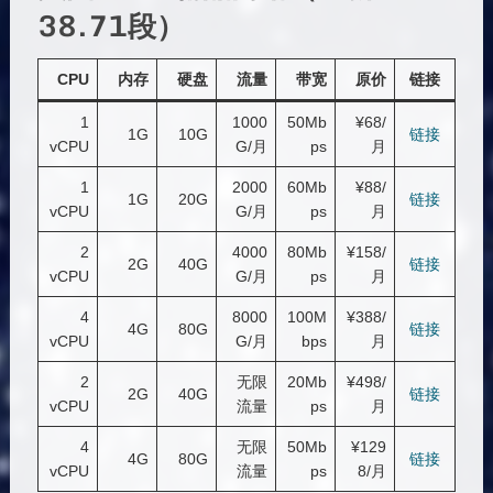
38.71段
）
CPU
内存
硬盘
流量
带宽
原价
链接
1
1000
50Mb
¥68/
1G
10G
链接
vCPU
G/月
ps
月
1
2000
60Mb
¥88/
1G
20G
链接
vCPU
G/月
ps
月
2
4000
80Mb
¥158/
2G
40G
链接
vCPU
G/月
ps
月
4
8000
100M
¥388/
4G
80G
链接
vCPU
G/月
bps
月
2
无限
20Mb
¥498/
2G
40G
链接
vCPU
流量
ps
月
4
无限
50Mb
¥129
4G
80G
链接
vCPU
流量
ps
8/月