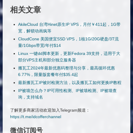
相关文章
AkileCloud 台湾Hinet原生IP VPS，月付￥411起，1G带
宽，解锁动画疯等
CloudCone 美国便宜SSD VPS，1核1G/20G硬盘/3T流
量/1Gbps带宽/年付$14
Linux 一键dd脚本更新，更新Fedora 39支持，适用于大
部分VPS主机和部分独立服务器
搬瓦工2024年最新优惠码整理与分享，最高循环优惠
6.77%，限量版套餐年付$35.4起
最新搬瓦工IP被封检测方法，以及搬瓦工如何更换IP教程
IP被墙怎么办？IP可用性检测、IP被墙检测、IP被墙查
询，支持域名
了解更多商家活动欢迎加入Telegram频道：
https://t.me/idcofferchannel
微信订阅号