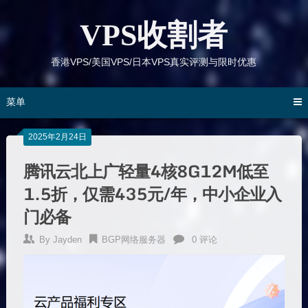
跳
到
VPS收割者
内
容
香港VPS/美国VPS/日本VPS真实评测与限时优惠
菜单
2025年2月24日
腾讯云北上广轻量4核8G12M低至
1.5折，仅需435元/年，中小企业入
门必备
By
Jayden
BGP网络服务器
0 评论