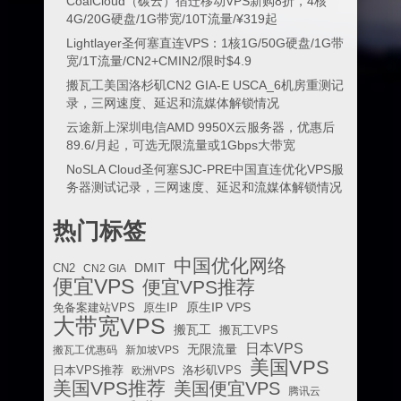
CoalCloud（碳云）宿迁移动VPS新购8折，4核
4G/20G硬盘/1G带宽/10T流量/¥319起
Lightlayer圣何塞直连VPS：1核1G/50G硬盘/1G带
宽/1T流量/CN2+CMIN2/限时$4.9
搬瓦工美国洛杉矶CN2 GIA-E USCA_6机房重测记
录，三网速度、延迟和流媒体解锁情况
云途新上深圳电信AMD 9950X云服务器，优惠后
89.6/月起，可选无限流量或1Gbps大带宽
NoSLA Cloud圣何塞SJC-PRE中国直连优化VPS服
务器测试记录，三网速度、延迟和流媒体解锁情况
热门标签
中国优化网络
DMIT
CN2
CN2 GIA
便宜VPS
便宜VPS推荐
原生IP VPS
免备案建站VPS
原生IP
大带宽VPS
搬瓦工
搬瓦工VPS
日本VPS
无限流量
搬瓦工优惠码
新加坡VPS
美国VPS
日本VPS推荐
欧洲VPS
洛杉矶VPS
美国VPS推荐
美国便宜VPS
腾讯云