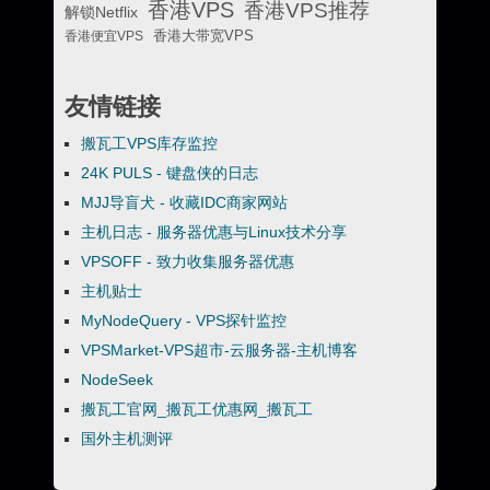
香港VPS
香港VPS推荐
解锁Netflix
香港便宜VPS
香港大带宽VPS
友情链接
搬瓦工VPS库存监控
24K PULS - 键盘侠的日志
MJJ导盲犬 - 收藏IDC商家网站
主机日志 - 服务器优惠与Linux技术分享
VPSOFF - 致力收集服务器优惠
主机贴士
MyNodeQuery - VPS探针监控
VPSMarket-VPS超市-云服务器-主机博客
NodeSeek
搬瓦工官网_搬瓦工优惠网_搬瓦工
国外主机测评