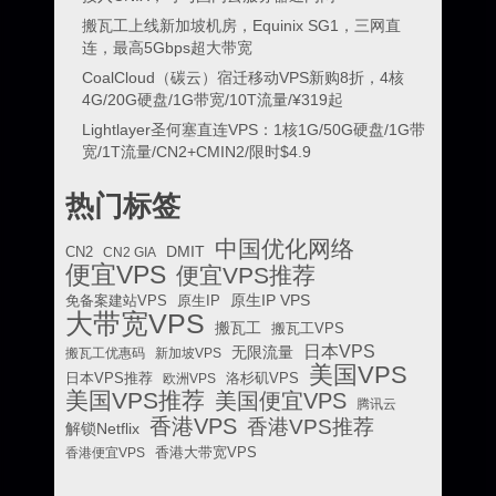
搬瓦工上线新加坡机房，Equinix SG1，三网直
连，最高5Gbps超大带宽
CoalCloud（碳云）宿迁移动VPS新购8折，4核
4G/20G硬盘/1G带宽/10T流量/¥319起
Lightlayer圣何塞直连VPS：1核1G/50G硬盘/1G带
宽/1T流量/CN2+CMIN2/限时$4.9
热门标签
中国优化网络
DMIT
CN2
CN2 GIA
便宜VPS
便宜VPS推荐
原生IP VPS
免备案建站VPS
原生IP
大带宽VPS
搬瓦工
搬瓦工VPS
日本VPS
无限流量
搬瓦工优惠码
新加坡VPS
美国VPS
日本VPS推荐
欧洲VPS
洛杉矶VPS
美国VPS推荐
美国便宜VPS
腾讯云
香港VPS
香港VPS推荐
解锁Netflix
香港便宜VPS
香港大带宽VPS