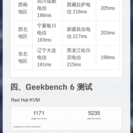
四川成都
西南
西藏拉萨电
电信
205ms
地区
信 218ms
196ms
宁夏银川
西北
新疆昌吉电
电信
203ms
地区
信 217ms
193ms
辽宁大连
黑龙江哈尔
东北
电信
滨电信
199ms
地区
191ms
215ms
四、Geekbench 6 测试