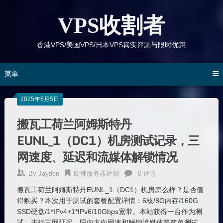
跳
到
VPS收割者
内
容
香港VPS/美国VPS/日本VPS真实评测与限时优惠
菜单
2025年6月5日
搬瓦工荷兰阿姆斯特丹
EUNL_1（DC1）机房测试记录，三
网速度、延迟和流媒体解锁情况
By
Jayden
欧洲服务器评测
0 评论
搬瓦工荷兰阿姆斯特丹EUNL_1（DC1）机房怎么样？是否值
得购买？本次用于测试的套餐配置详情：6核/8G内存/160G
SSD硬盘/1*IPv4+1*IPv6/10Gbps宽带。本站获得一台作为测
试，进行三网延迟、国内方向网速和解锁流媒体等简单测试。