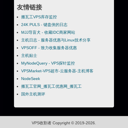
友情链接
搬瓦工VPS库存监控
24K PULS - 键盘侠的日志
MJJ导盲犬 - 收藏IDC商家网站
主机日志 - 服务器优惠与Linux技术分享
VPSOFF - 致力收集服务器优惠
主机贴士
MyNodeQuery - VPS探针监控
VPSMarket-VPS超市-云服务器-主机博客
NodeSeek
搬瓦工官网_搬瓦工优惠网_搬瓦工
国外主机测评
VPS收割者
Copyright © 2019-2026.