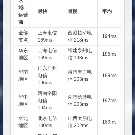
区
域/
最快
最慢
平均
运营
商
全部
上海电信
西藏拉萨电
194ms
节点
169ms
信 218ms
华东
上海电信
福建泉州电
185ms
地区
169ms
信 198ms
广东广州
华南
海南海口电
电信
199ms
地区
信 203ms
196ms
河南洛阳
华中
湖南长沙电
电信
197ms
地区
信 203ms
194ms
华北
北京电信
山西太原电
189ms
地区
180ms
信 202ms