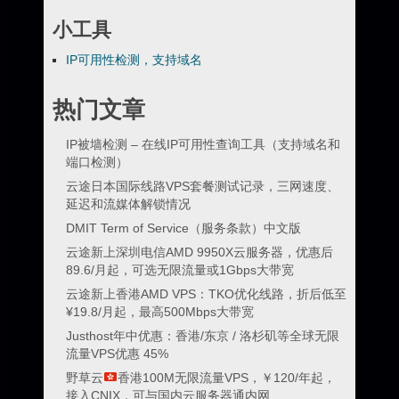
小工具
IP可用性检测，支持域名
热门文章
IP被墙检测 – 在线IP可用性查询工具（支持域名和
端口检测）
云途日本国际线路VPS套餐测试记录，三网速度、
延迟和流媒体解锁情况
DMIT Term of Service（服务条款）中文版
云途新上深圳电信AMD 9950X云服务器，优惠后
89.6/月起，可选无限流量或1Gbps大带宽
云途新上香港AMD VPS：TKO优化线路，折后低至
¥19.8/月起，最高500Mbps大带宽
Justhost年中优惠：香港/东京 / 洛杉矶等全球无限
流量VPS优惠 45%
野草云
香港100M无限流量VPS，￥120/年起，
接入CNIX，可与国内云服务器通内网