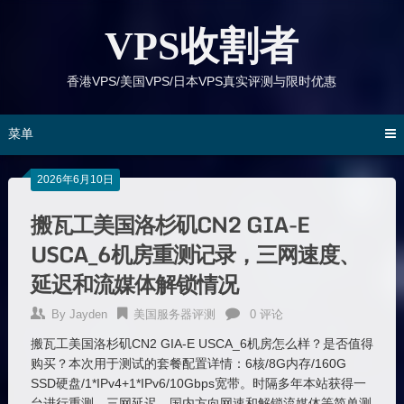
跳
到
VPS收割者
内
容
香港VPS/美国VPS/日本VPS真实评测与限时优惠
菜单
2026年6月10日
搬瓦工美国洛杉矶CN2 GIA-E
USCA_6机房重测记录，三网速度、
延迟和流媒体解锁情况
By
Jayden
美国服务器评测
0 评论
搬瓦工美国洛杉矶CN2 GIA-E USCA_6机房怎么样？是否值得
购买？本次用于测试的套餐配置详情：6核/8G内存/160G
SSD硬盘/1*IPv4+1*IPv6/10Gbps宽带。时隔多年本站获得一
台进行重测，三网延迟、国内方向网速和解锁流媒体等简单测