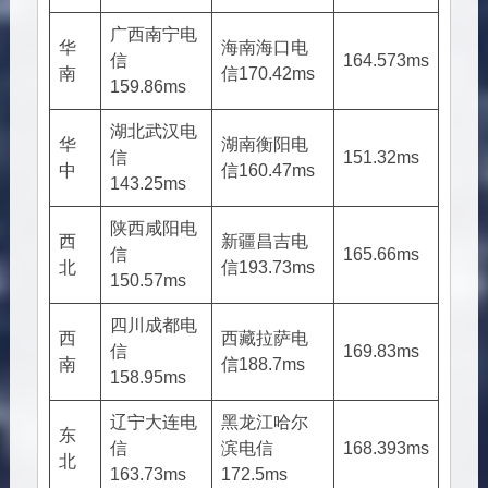
广西南宁电
华
海南海口电
信
164.573ms
南
信
170.42ms
159.86ms
湖北武汉电
华
湖南衡阳电
信
151.32ms
中
信
160.47ms
143.25ms
陕西咸阳电
西
新疆昌吉电
信
165.66ms
北
信
193.73ms
150.57ms
四川成都电
西
西藏拉萨电
信
169.83ms
南
信
188.7ms
158.95ms
辽宁大连电
黑龙江哈尔
东
信
滨电信
168.393ms
北
163.73ms
172.5ms