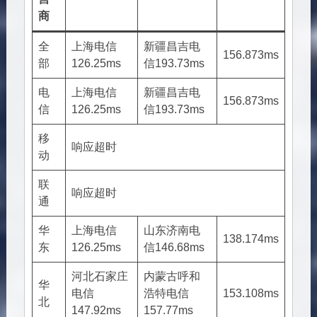
商
全
上海电信
新疆昌吉电
156.873ms
部
126.25ms
信
193.73ms
电
上海电信
新疆昌吉电
156.873ms
信
126.25ms
信
193.73ms
移
响应超时
动
联
响应超时
通
华
上海电信
山东济南电
138.174ms
东
126.25ms
信
146.68ms
河北石家庄
内蒙古呼和
华
电信
浩特电信
153.108ms
北
147.92ms
157.77ms