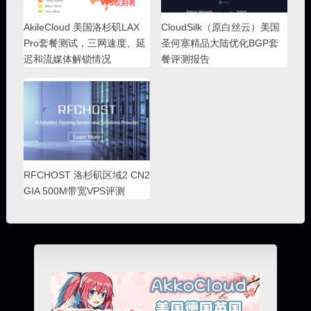
AkileCloud 美国洛杉矶LAX
CloudSilk（原白丝云）美国
Pro套餐测试，三网速度、延
圣何塞精品大陆优化BGP套
迟和流媒体解锁情况
餐评测报告
RFCHOST 洛杉矶区域2 CN2
GIA 500M带宽VPS评测