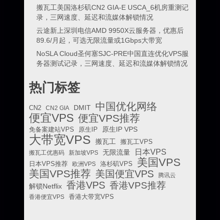
搬瓦工美国洛杉矶CN2 GIA-E USCA_6机房重测记
录，三网速度、延迟和流媒体解锁情况
云途新上深圳电信AMD 9950X云服务器，优惠后
89.6/月起，可选无限流量或1Gbps大带宽
NoSLA Cloud圣何塞SJC-PRE中国直连优化VPS服
务器测试记录，三网速度、延迟和流媒体解锁情况
热门标签
中国优化网络
DMIT
CN2
CN2 GIA
便宜VPS
便宜VPS推荐
原生IP VPS
免备案建站VPS
原生IP
大带宽VPS
搬瓦工
搬瓦工VPS
日本VPS
无限流量
搬瓦工优惠码
新加坡VPS
美国VPS
日本VPS推荐
欧洲VPS
洛杉矶VPS
美国VPS推荐
美国便宜VPS
腾讯云
香港VPS
香港VPS推荐
解锁Netflix
香港便宜VPS
香港大带宽VPS