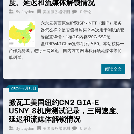
度、延迟和流媒体解锁情况
By
Jayden
美国服务器评测
0 评论
六六云美西原生IP双ISP - NTT（新IP）服务
器怎么样？是否值得购买？本次用于测试的套
餐配置详情：1核/1G内存/20G SSD硬
盘/1*IPv4/1Gbps宽带/月付￥50。本站获得一
台作为测试，进行三网延迟、国内方向网速和解锁流媒体等简
单测试。
阅读全文
2025年7月15日
搬瓦工美国纽约CN2 GIA-E
USNY_8机房测试记录，三网速度、
延迟和流媒体解锁情况
By
Jayden
美国服务器评测
0 评论