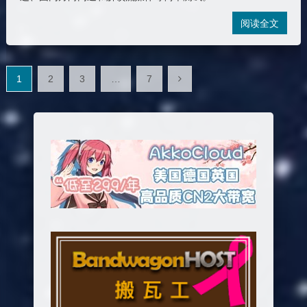
阅读全文
文
1
2
3
…
7
章
分
页