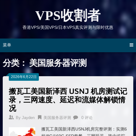
跳
到
VPS收割者
内
容
香港VPS/美国VPS/日本VPS真实评测与限时优惠
菜单
分类：
美国服务器评测
2026年6月22日
搬瓦工美国新泽西 USNJ 机房测试记
录，三网速度、延迟和流媒体解锁情
况
By
Jayden
美国服务器评测
0 评论
搬瓦工美国新泽西USNJ机房完整评测：实测6