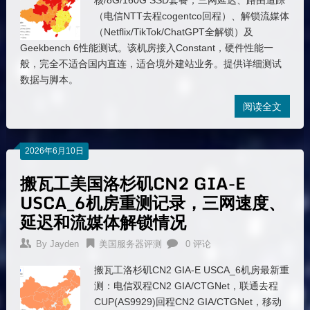
核/8G/160G SSD套餐，三网延迟、路由追踪
（电信NTT去程cogentco回程）、解锁流媒体
（Netflix/TikTok/ChatGPT全解锁）及
Geekbench 6性能测试。该机房接入Constant，硬件性能一
般，完全不适合国内直连，适合境外建站业务。提供详细测试
数据与脚本。
阅读全文
2026年6月10日
搬瓦工美国洛杉矶CN2 GIA-E
USCA_6机房重测记录，三网速度、
延迟和流媒体解锁情况
By
Jayden
美国服务器评测
0 评论
搬瓦工洛杉矶CN2 GIA-E USCA_6机房最新重
测：电信双程CN2 GIA/CTGNet，联通去程
CUP(AS9929)回程CN2 GIA/CTGNet，移动