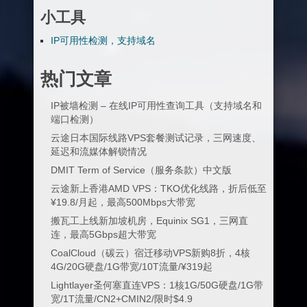
小工具
IP可用性检测，支持域名
热门文章
IP被墙检测 – 在线IP可用性查询工具（支持域名和
端口检测）
云途日本国际线路VPS套餐测试记录，三网速度、
延迟和流媒体解锁情况
DMIT Term of Service（服务条款）中文版
云途新上香港AMD VPS：TKO优化线路，折后低至
¥19.8/月起，最高500Mbps大带宽
搬瓦工上线新加坡机房，Equinix SG1，三网直
连，最高5Gbps超大带宽
CoalCloud（碳云）宿迁移动VPS新购8折，4核
4G/20G硬盘/1G带宽/10T流量/¥319起
Lightlayer圣何塞直连VPS：1核1G/50G硬盘/1G带
宽/1T流量/CN2+CMIN2/限时$4.9