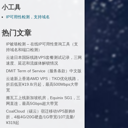
小工具
IP可用性检测，支持域名
热门文章
IP被墙检测 – 在线IP可用性查询工具（支
持域名和端口检测）
云途日本国际线路VPS套餐测试记录，三网
速度、延迟和流媒体解锁情况
DMIT Term of Service（服务条款）中文版
云途新上香港AMD VPS：TKO优化线路，
折后低至¥19.8/月起，最高500Mbps大带
宽
搬瓦工上线新加坡机房，Equinix SG1，三
网直连，最高5Gbps超大带宽
CoalCloud（碳云）宿迁移动VPS新购8
折，4核4G/20G硬盘/1G带宽/10T流量/
¥319起