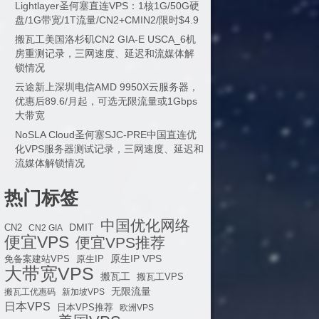
Lightlayer圣何塞直连VPS：1核1G/50G硬
盘/1G带宽/1T流量/CN2+CMIN2/限时$4.9
搬瓦工美国洛杉矶CN2 GIA-E USCA_6机
房重测记录，三网速度、延迟和流媒体解
锁情况
云途新上深圳电信AMD 9950X云服务器，
优惠后89.6/月起，可选无限流量或1Gbps
大带宽
NoSLA Cloud圣何塞SJC-PRE中国直连优
化VPS服务器测试记录，三网速度、延迟和
流媒体解锁情况
热门标签
中国优化网络
DMIT
CN2
CN2 GIA
便宜VPS
便宜VPS推荐
原生IP VPS
免备案建站VPS
原生IP
大带宽VPS
搬瓦工
搬瓦工VPS
无限流量
搬瓦工优惠码
新加坡VPS
日本VPS
日本VPS推荐
欧洲VPS