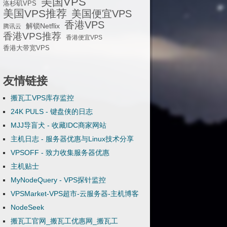
美国VPS
洛杉矶VPS
美国VPS推荐
美国便宜VPS
香港VPS
解锁Netflix
腾讯云
香港VPS推荐
香港便宜VPS
香港大带宽VPS
友情链接
搬瓦工VPS库存监控
24K PULS - 键盘侠的日志
MJJ导盲犬 - 收藏IDC商家网站
主机日志 - 服务器优惠与Linux技术分享
VPSOFF - 致力收集服务器优惠
主机贴士
MyNodeQuery - VPS探针监控
VPSMarket-VPS超市-云服务器-主机博客
NodeSeek
搬瓦工官网_搬瓦工优惠网_搬瓦工