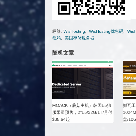
标签:
WisHosting
,
WisHosting优惠码
,
Wis
盘鸡
,
美国存储服务器
随机文章
MOACK（蘑菇主机）韩国E5独
搬瓦工新
服限量预售，2*E5/32G/1T/月付
1024
$35.64起
盘/10