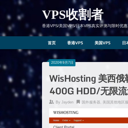
跳
到
VPS收割者
内
容
香港VPS/美国VPS/日本VPS真实评测与限时优惠
首页
香港VPS
美国VPS
日
2020年9月7日
WisHosting 
400G HDD/无限流
By
Jayden
国外服务器
,
美国其他地区