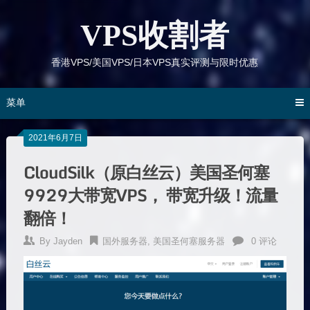
跳
到
VPS收割者
内
容
香港VPS/美国VPS/日本VPS真实评测与限时优惠
菜单
2021年6月7日
CloudSilk（原白丝云）美国圣何塞
9929大带宽VPS， 带宽升级！流量
翻倍！
By
Jayden
国外服务器
,
美国圣何塞服务器
0 评论