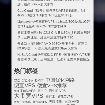
连，最高5Gbps超大带宽
CoalCloud（碳云）宿迁移动VPS新购8折，4核
4G/20G硬盘/1G带宽/10T流量/¥319起
Lightlayer圣何塞直连VPS：1核1G/50G硬盘/1G带
宽/1T流量/CN2+CMIN2/限时$4.9
搬瓦工美国洛杉矶CN2 GIA-E USCA_6机房重测记
录，三网速度、延迟和流媒体解锁情况
云途新上深圳电信AMD 9950X云服务器，优惠后
89.6/月起，可选无限流量或1Gbps大带宽
NoSLA Cloud圣何塞SJC-PRE中国直连优化VPS服
务器测试记录，三网速度、延迟和流媒体解锁情况
热门标签
中国优化网络
DMIT
CN2
CN2 GIA
便宜VPS
便宜VPS推荐
原生IP VPS
免备案建站VPS
原生IP
大带宽VPS
搬瓦工
搬瓦工VPS
日本VPS
无限流量
搬瓦工优惠码
新加坡VPS