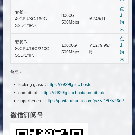
点
套餐F
8000G
击
4vCPU/8G/160G
￥749/月
500Mbps
购
SSD/1*IPv4
买
点
套餐G
10000G
￥1279.99/
击
8vCPU/16G/240G
500Mbps
月
购
SSD/1*IPv4
买
备注：
looking glass：
https://9929lg.idc.best/
speedtest：
https://9929lg.idc.best/speedtest/
superbench：
https://paste.ubuntu.com/p/3VDBtKv96m/
微信订阅号