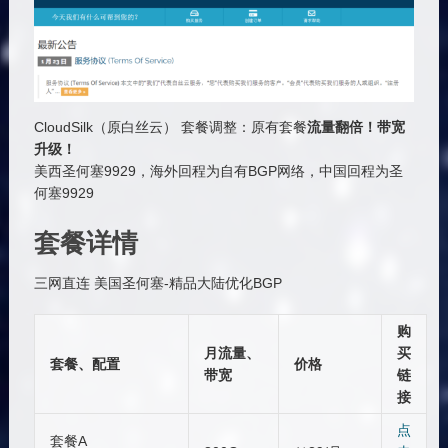
CloudSilk（原白丝云） 套餐调整：原有套餐
流量翻倍！带宽
升级！
美西圣何塞9929，海外回程为自有BGP网络，中国回程为圣
何塞9929
套餐详情
三网直连 美国圣何塞-精品大陆优化BGP
购
月流量、
买
套餐、配置
价格
带宽
链
接
点
套餐A