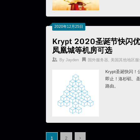
2020年12月25日
Krypt 2020圣诞节
凤凰城等机房可选
By
Jayden
国外服务器
,
美国其他地区服
Krypt圣诞快
即止！洛杉矶、
路由。
文
1
2