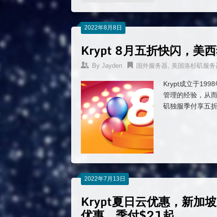
2022年8月8日
Krypt 8月五折快闪，
By
Jayden
国外服务器
,
美国洛杉矶服务
Krypt成立于
管理的经验，从而
矶独服季付享五折
2022年7月13日
Krypt夏日云优惠，新加
优惠，季付$21起