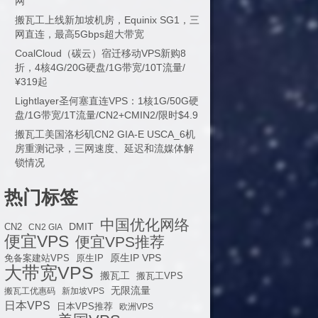
网
搬瓦工上线新加坡机房，Equinix SG1，三
网直连，最高5Gbps超大带宽
CoalCloud（碳云）宿迁移动VPS新购8
折，4核4G/20G硬盘/1G带宽/10T流量/
¥319起
Lightlayer圣何塞直连VPS：1核1G/50G硬
盘/1G带宽/1T流量/CN2+CMIN2/限时$4.9
搬瓦工美国洛杉矶CN2 GIA-E USCA_6机
房重测记录，三网速度、延迟和流媒体解
锁情况
热门标签
中国优化网络
DMIT
CN2
CN2 GIA
便宜VPS
便宜VPS推荐
原生IP VPS
免备案建站VPS
原生IP
大带宽VPS
搬瓦工
搬瓦工VPS
无限流量
搬瓦工优惠码
新加坡VPS
日本VPS
日本VPS推荐
欧洲VPS