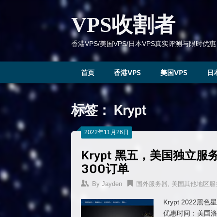
跳
到
VPS收割者
内
容
香港VPS/美国VPS/日本VPS真实评测与限时优惠
首页
香港VPS
美国VPS
日
标签：
Krypt
2022年11月26日
Krypt 黑五，美国独立
300订单
By
Jayden
国外服务器
,
美国其他地区服
Krypt 202
优惠时间：美国洛