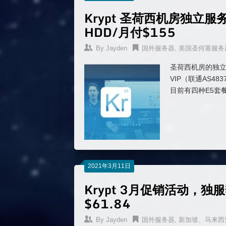
Krypt 圣荷西机房独立服务
HDD/月付$155
By
Jayden
国外服务器
,
美国圣何塞服务
圣荷西机房的独立
VIP（联通AS4837
目前有四种E5套
2021年3月11日
Krypt 3月促销活动，独
$61.84
By
Jayden
国外服务器
,
新加坡、马来西