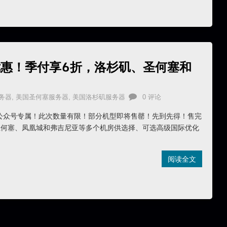
快闪优惠！季付享6折，洛杉矶、圣何塞和
务器
,
美国圣何塞服务器
,
美国洛杉矶服务器
0 评论
闪！公众号专属！此次数量有限！部分机型即将售罄！先到先得！售完
圣何塞、凤凰城和弗吉尼亚等多个机房供选择、可选高级国际优化
阅读全文