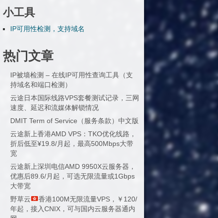
小工具
IP可用性检测，支持域名
热门文章
IP被墙检测 – 在线IP可用性查询工具（支
持域名和端口检测）
云途日本国际线路VPS套餐测试记录，三网
速度、延迟和流媒体解锁情况
DMIT Term of Service（服务条款）中文版
云途新上香港AMD VPS：TKO优化线路，
折后低至¥19.8/月起，最高500Mbps大带
宽
云途新上深圳电信AMD 9950X云服务器，
优惠后89.6/月起，可选无限流量或1Gbps
大带宽
野草云
香港100M无限流量VPS，￥120/
年起，接入CNIX，可与国内云服务器通内