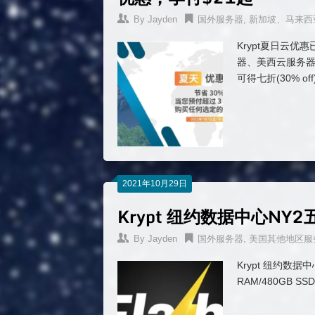
By
Jayden
国外服务器
,
新加坡、马来西
Krypt夏日云优惠
器、美西云服务器
可得七折(30% off
2021年10月29日
Krypt 纽约数据中心N
By
Jayden
国外服务器
,
美国其他地区服
Krypt 纽约数据中心
RAM/480GB SS