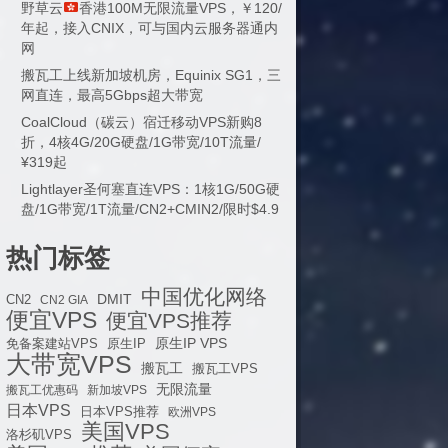
野草云
香港100M无限流量VPS，￥120/
年起，接入CNIX，可与国内云服务器通内
网
搬瓦工上线新加坡机房，Equinix SG1，三
网直连，最高5Gbps超大带宽
CoalCloud（碳云）宿迁移动VPS新购8
折，4核4G/20G硬盘/1G带宽/10T流量/
¥319起
Lightlayer圣何塞直连VPS：1核1G/50G硬
盘/1G带宽/1T流量/CN2+CMIN2/限时$4.9
热门标签
中国优化网络
DMIT
CN2
CN2 GIA
便宜VPS
便宜VPS推荐
原生IP VPS
免备案建站VPS
原生IP
大带宽VPS
搬瓦工
搬瓦工VPS
无限流量
搬瓦工优惠码
新加坡VPS
日本VPS
日本VPS推荐
欧洲VPS
美国VPS
洛杉矶VPS