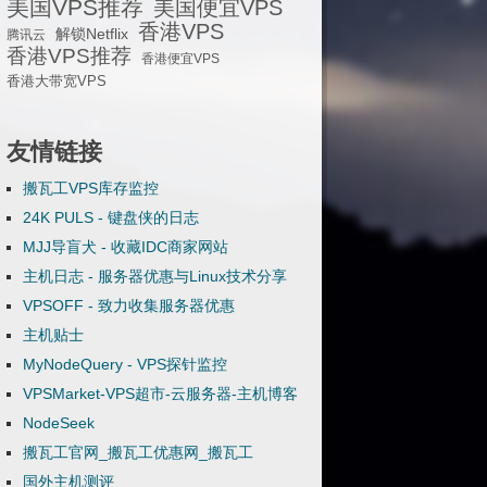
美国VPS推荐
美国便宜VPS
香港VPS
解锁Netflix
腾讯云
香港VPS推荐
香港便宜VPS
香港大带宽VPS
友情链接
搬瓦工VPS库存监控
24K PULS - 键盘侠的日志
MJJ导盲犬 - 收藏IDC商家网站
主机日志 - 服务器优惠与Linux技术分享
VPSOFF - 致力收集服务器优惠
主机贴士
MyNodeQuery - VPS探针监控
VPSMarket-VPS超市-云服务器-主机博客
NodeSeek
搬瓦工官网_搬瓦工优惠网_搬瓦工
国外主机测评