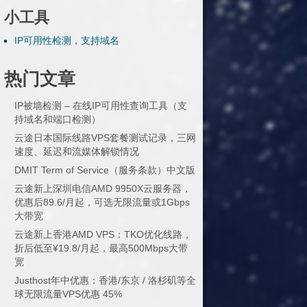
小工具
IP可用性检测，支持域名
热门文章
IP被墙检测 – 在线IP可用性查询工具（支
持域名和端口检测）
云途日本国际线路VPS套餐测试记录，三网
速度、延迟和流媒体解锁情况
DMIT Term of Service（服务条款）中文版
云途新上深圳电信AMD 9950X云服务器，
优惠后89.6/月起，可选无限流量或1Gbps
大带宽
云途新上香港AMD VPS：TKO优化线路，
折后低至¥19.8/月起，最高500Mbps大带
宽
Justhost年中优惠：香港/东京 / 洛杉矶等全
球无限流量VPS优惠 45%