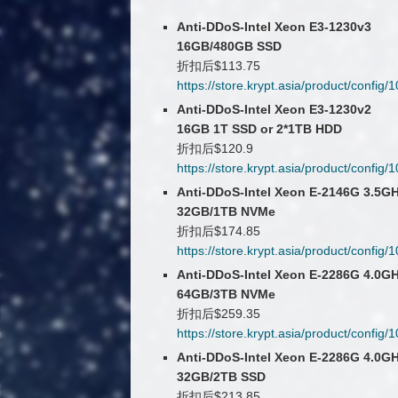
Anti-DDoS-Intel Xeon E3-1230v3
16GB/480GB SSD
折扣后$113.75
https://store.krypt.asia/product/con
Anti-DDoS-Intel Xeon E3-1230v2
16GB 1T SSD or 2*1TB HDD
折扣后$120.9
https://store.krypt.asia/product/con
Anti-DDoS-Intel Xeon E-2146G 3.5G
32GB/1TB NVMe
折扣后$174.85
https://store.krypt.asia/product/con
Anti-DDoS-Intel Xeon E-2286G 4.0G
64GB/3TB NVMe
折扣后$259.35
https://store.krypt.asia/product/con
Anti-DDoS-Intel Xeon E-2286G 4.0G
32GB/2TB SSD
折扣后$213.85