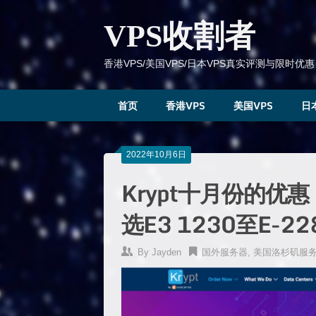
跳
到
VPS收割者
内
容
香港VPS/美国VPS/日本VPS真实评测与限时优惠
首页
香港VPS
美国VPS
日
2022年10月6日
Krypt十月份的
选E3 1230至E-22
By
Jayden
国外服务器
,
美国洛杉矶服