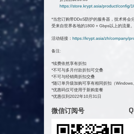
https://store.krypt.asia/product/con
*当您订购带DDoS防护的服务器，技术将会分配
受来自世界各地的1800 + Gbps以上的流量
活动链接：
https://krypt.asia/zh/company/p
备注:
*续费依然享有折扣
*不可与多月付款折扣可交叠
*不可与经销商折扣交叠
*随订单升级加购可享有相同折扣（Windows、
*优惠码仅可使用于新购套餐
*优惠仅到2022年10月31日
微信订阅号