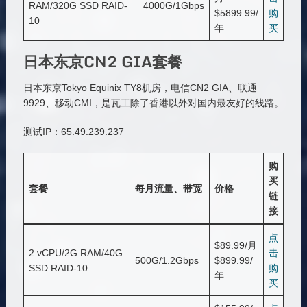
RAM/320G SSD RAID-
4000G/1Gbps
$5899.99/
购
10
年
买
日本东京CN2 GIA套餐
日本东京Tokyo Equinix TY8机房，电信CN2 GIA、联通
9929、移动CMI，是瓦工除了香港以外对国内最友好的线路。
测试IP：65.49.239.237
购
买
套餐
每月流量、带宽
价格
链
接
点
$89.99/月
2 vCPU/2G RAM/40G
击
500G/1.2Gbps
$899.99/
SSD RAID-10
购
年
买