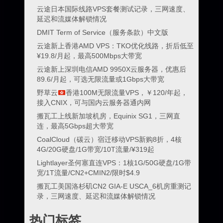
云途日本国际线路VPS套餐测试记录，三网速度、
延迟和流媒体解锁情况
DMIT Term of Service（服务条款）中文版
云途新上香港AMD VPS：TKO优化线路，折后低至
¥19.8/月起，最高500Mbps大带宽
云途新上深圳电信AMD 9950X云服务器，优惠后
89.6/月起，可选无限流量或1Gbps大带宽
野草云
香港100M无限流量VPS，￥120/年起，
接入CNIX，可与国内云服务器通内网
搬瓦工上线新加坡机房，Equinix SG1，三网直
连，最高5Gbps超大带宽
CoalCloud（碳云）宿迁移动VPS新购8折，4核
4G/20G硬盘/1G带宽/10T流量/¥319起
Lightlayer圣何塞直连VPS：1核1G/50G硬盘/1G带
宽/1T流量/CN2+CMIN2/限时$4.9
搬瓦工美国洛杉矶CN2 GIA-E USCA_6机房重测记
录，三网速度、延迟和流媒体解锁情况
热门标签