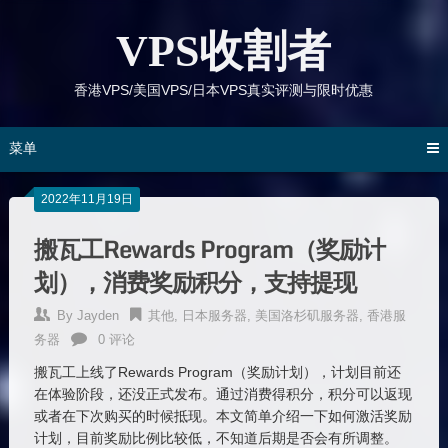
跳
到
VPS收割者
内
容
香港VPS/美国VPS/日本VPS真实评测与限时优惠
菜单
2022年11月19日
搬瓦工Rewards Program（奖励计
划），消费奖励积分，支持提现
By
Jayden
其他
,
日本服务器
,
美国洛杉矶服务器
,
香港服
务器
0 评论
搬瓦工上线了Rewards Program（奖励计划），计划目前还
在体验阶段，还没正式发布。通过消费得积分，积分可以返现
或者在下次购买的时候抵现。本文简单介绍一下如何激活奖励
计划，目前奖励比例比较低，不知道后期是否会有所调整。