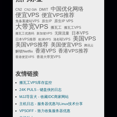
中国优化网络
DMIT
CN2
CN2 GIA
便宜VPS
便宜VPS推荐
原生IP VPS
免备案建站VPS
原生IP
大带宽VPS
搬瓦工
搬瓦工VPS
日本VPS
无限流量
搬瓦工优惠码
新加坡VPS
美国VPS
日本VPS推荐
欧洲VPS
洛杉矶VPS
美国VPS推荐
美国便宜VPS
腾讯云
香港VPS
香港VPS推荐
解锁Netflix
香港便宜VPS
香港大带宽VPS
友情链接
搬瓦工VPS库存监控
24K PULS - 键盘侠的日志
MJJ导盲犬 - 收藏IDC商家网站
主机日志 - 服务器优惠与Linux技术分享
VPSOFF - 致力收集服务器优惠