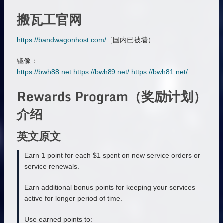
搬瓦工官网
https://bandwagonhost.com/
（国内已被墙）
镜像：
https://bwh88.net
https://bwh89.net/
https://bwh81.net/
Rewards Program（奖励计划）
介绍
英文原文
Earn 1 point for each $1 spent on new service orders or
service renewals.
Earn additional bonus points for keeping your services
active for longer period of time.
Use earned points to: