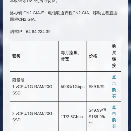
本软银等13个机房可切换。
洛杉矶 CN2 GIA-E：电信联通双程CN2 GIA、移动去程直连
回程CN2 GIA。
测试IP：64.64.234.39
购
每月流量、
买
套餐
价格
带宽
链
接
点
限量版
击
1 vCPU/1G RAM/20G
500G/1Gbps
$89.9/年
购
SSD
买
点
$49.99/季
2 vCPU/1G RAM/20G
击
1T/2.5Gbps
$169.99/
SSD
购
年
买