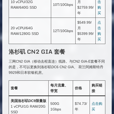
10 vCPU/32G
月
击
10T/10Gbps
RAM/640G SSD
$2759.99/
购
年
买
$549.99/
点
20 vCPU/64G
月
击
12T/10Gbps
RAM/1280G SSD
$5399.99/
购
年
买
洛杉矶 CN2 GIA 套餐
三网CN2 GIA（移动去程直连）线路。与CN2 GIA-E套餐不同
的是，不可以更换到洛杉矶DC6 CN2 GIA、 荷兰阿姆斯特丹
9929和日本软银机房。
每月流量、
购买链
套餐
价格
带宽
接
美国洛杉矶DC9限量版
500G
$74.73/
点击购
1 vCPU/1G RAM/20G
1Gbps
年
买
SSD