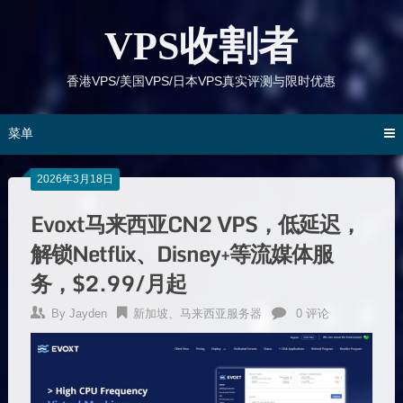
跳
到
VPS收割者
内
容
香港VPS/美国VPS/日本VPS真实评测与限时优惠
菜单
2026年3月18日
Evoxt马来西亚CN2 VPS，低延迟，
解锁Netflix、Disney+等流媒体服
务，$2.99/月起
By
Jayden
新加坡、马来西亚服务器
0 评论