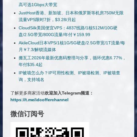
高可选1Gbps大带宽
JustHost香港、新加坡、日本和俄罗斯等机房750M无限
流量VPS限时7折，$3.28/月起
CloudSilk美国便宜VPS：4837线路/1核512M/10G硬
盘/2.5G带宽/800G流量/年付￥159.99
AkileCloud日本VPS/1核1G/5G硬盘/2.5G带宽/1T流量/每
月￥7.3/解锁流媒体
搬瓦工2026年最新优惠码整理与分享，循环优惠6.77%，
年付$35.4起
IP被墙怎么办？IP可用性检测、IP被墙检测、IP被墙查
询，支持域名
了解更多商家活动
欢迎加入Telegram频道：
https://t.me/idcofferchannel
微信订阅号