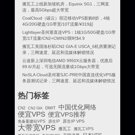
搬瓦工上线新加坡机房，Equinix SG1，三网直
连，最高5Gbps超大带宽
CoalCloud（碳云）宿迁移动VPS新购8折，4核
4G/20G硬盘/1G带宽/10T流量/¥319起
Lightlayer圣何塞直连VPS：1核1G/50G硬盘/1G带
宽/1T流量/CN2+CMIN2/限时$4.9
搬瓦工美国洛杉矶CN2 GIA-E USCA_6机房重测记
录，三网速度、延迟和流媒体解锁情况
云途新上深圳电信AMD 9950X云服务器，优惠后
89.6/月起，可选无限流量或1Gbps大带宽
NoSLA Cloud圣何塞SJC-PRE中国直连优化VPS服
务器测试记录，三网速度、延迟和流媒体解锁情况
热门标签
中国优化网络
DMIT
CN2
CN2 GIA
便宜VPS
便宜VPS推荐
原生IP VPS
免备案建站VPS
原生IP
大带宽VPS
搬瓦工
搬瓦工VPS