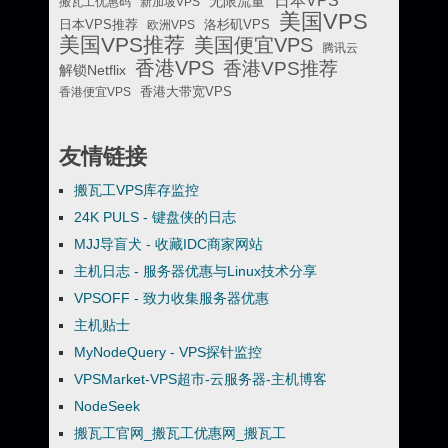
日本VPS
无限流量
搬瓦工优惠码
新加坡VPS
美国VPS
日本VPS推荐
欧洲VPS
洛杉矶VPS
美国VPS推荐
美国便宜VPS
腾讯云
香港VPS
香港VPS推荐
解锁Netflix
香港便宜VPS
香港大带宽VPS
友情链接
搬瓦工VPS库存监控
24K PULS - 键盘侠的日志
MJJ导盲犬 - 收藏IDC商家网站
主机日志 - 服务器优惠与Linux技术分享
VPSOFF - 致力收集服务器优惠
主机贴士
MyNodeQuery - VPS探针监控
VPSMarket-VPS超市-云服务器-主机博客
NodeSeek
搬瓦工官网_搬瓦工优惠网_搬瓦工