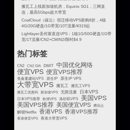
搬瓦工上线新加坡机房，Equinix SG1，三网直
连，最高5Gbps超大带宽
CoalCloud（碳云）宿迁移动VPS新购8折，4核
4G/20G硬盘/1G带宽/10T流量/¥319起
Lightlayer圣何塞直连VPS：1核1G/50G硬盘/1G带
宽/1T流量/CN2+CMIN2/限时$4.9
热门标签
中国优化网络
DMIT
CN2
CN2 GIA
便宜VPS
便宜VPS推荐
原生IP VPS
免备案建站VPS
原生IP
大带宽VPS
搬瓦工
搬瓦工VPS
日本VPS
无限流量
搬瓦工优惠码
新加坡VPS
美国VPS
日本VPS推荐
欧洲VPS
洛杉矶VPS
美国VPS推荐
美国便宜VPS
腾讯云
香港VPS
香港VPS推荐
解锁Netflix
香港便宜VPS
香港大带宽VPS