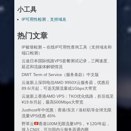
小工具
IP可用性检测，支持域名
热门文章
IP被墙检测 – 在线IP可用性查询工具（支持域名和
端口检测）
云途日本国际线路VPS套餐测试记录，三网速度、
延迟和流媒体解锁情况
DMIT Term of Service（服务条款）中文版
云途新上深圳电信AMD 9950X云服务器，优惠后
89.6/月起，可选无限流量或1Gbps大带宽
云途新上香港AMD VPS：TKO优化线路，折后低至
¥19.8/月起，最高500Mbps大带宽
Justhost年中优惠：香港/东京 / 洛杉矶等全球无限
流量VPS优惠 45%
野草云
香港100M无限流量VPS，￥120/年起，
接入CNIX，可与国内云服务器通内网