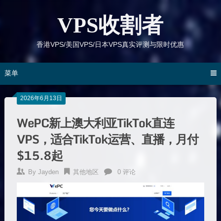
跳
到
VPS收割者
内
容
香港VPS/美国VPS/日本VPS真实评测与限时优惠
菜单
2026年6月13日
WePC新上澳大利亚TikTok直连
VPS，适合TikTok运营、直播，月付
$15.8起
By
Jayden
其他地区
0 评论