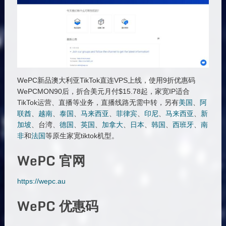
WePC新品澳大利亚TikTok直连VPS上线，使用9折优惠码
WePCMON90后，折合美元月付$15.78起，家宽IP适合
TikTok运营、直播等业务，直播线路无需中转，另有
美国
、
阿
联酋
、
越南
、
泰国
、
马来西亚
、
菲律宾
、
印尼
、
马来西亚
、
新
加坡
、台湾、
德国
、
英国
、
加拿大
、
日本
、
韩国
、
西班牙
、
南
非
和
法国
等原生家宽tiktok机型。
WePC 官网
https://wepc.au
WePC 优惠码