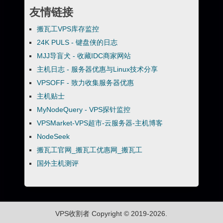
友情链接
搬瓦工VPS库存监控
24K PULS - 键盘侠的日志
MJJ导盲犬 - 收藏IDC商家网站
主机日志 - 服务器优惠与Linux技术分享
VPSOFF - 致力收集服务器优惠
主机贴士
MyNodeQuery - VPS探针监控
VPSMarket-VPS超市-云服务器-主机博客
NodeSeek
搬瓦工官网_搬瓦工优惠网_搬瓦工
国外主机测评
VPS收割者
Copyright © 2019-2026.